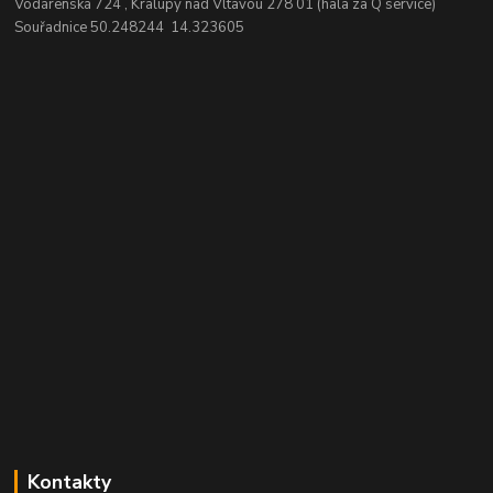
Vodárenská 724 , Kralupy nad Vltavou 278 01 (hala za Q service)
Souřadnice 50.248244 14.323605
Kontakty