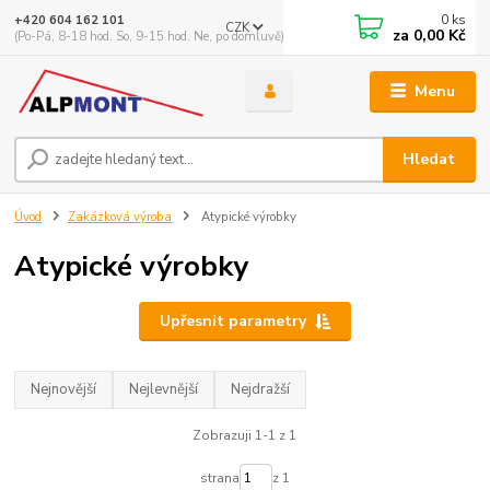
0
ks
+420 604 162 101
CZK
za
0,00 Kč
(Po-Pá, 8-18 hod. So, 9-15 hod. Ne, po domluvě)
Menu
Hledat
Úvod
Zakázková výroba
Atypické výrobky
Atypické výrobky
Upřesnit parametry
Nejnovější
Nejlevnější
Nejdražší
Zobrazuji 1-1 z 1
strana
z 1