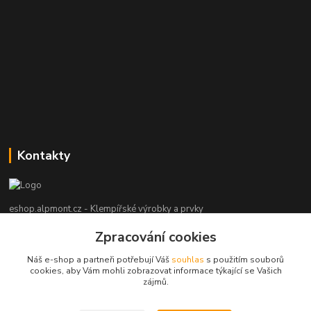
Kontakty
eshop.alpmont.cz - Klempířské výrobky a prvky
Zpracování cookies
Josef Bartoš
+420 604 162 101
Náš e-shop a partneři potřebují Váš
souhlas
s použitím souborů
(Po-Pá, 8-18 hod. So, 9-15 hod. Ne, po domluvě)
cookies, aby Vám mohli zobrazovat informace týkající se Vašich
zájmů.
info@alpmont.cz