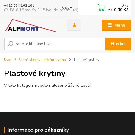
0
ks
+420 604 162 101
CZK
za
0,00 Kč
(Po-Pá, 8-18 hod. So, 9-15 hod. Ne, po domluvě)
Menu
Hledat
Úvod
Šikmé střechy - střešní krytina
Plastové krytiny
Plastové krytiny
V této kategorii nebylo nalezeno žádné zboží.
Informace pro zákazníky