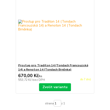
Prostup pro Traditon 14 (Tondach Francouzská
14) a Renoton 14 (Tondach Brněnka)
670,00 Kč
/
ks
do 7 dnů
553,72 Kč
bez DPH
Zvolit variantu
strana
z 1