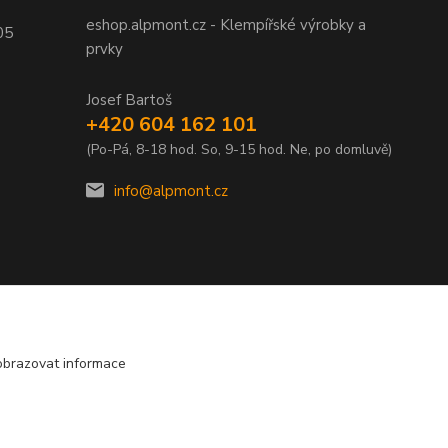
eshop.alpmont.cz - Klempířské výrobky a
05
prvky
Josef Bartoš
+420 604 162 101
(Po-Pá, 8-18 hod. So, 9-15 hod. Ne, po domluvě)
info@alpmont.cz
obrazovat informace