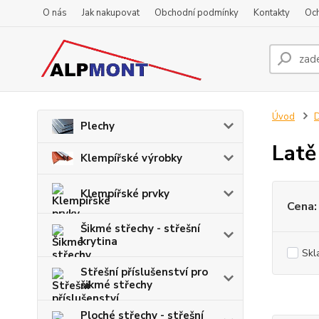
O nás
Jak nakupovat
Obchodní podmínky
Kontakty
Oc
Úvod
D
Plechy
Latě
Klempířské výrobky
Klempířské prvky
Cena:
Šikmé střechy - střešní
krytina
Skl
Střešní příslušenství pro
šikmé střechy
Ploché střechy - střešní