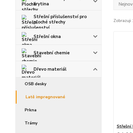
krytina
Nejnově
Střešní příslušenství pro
Zobrazuji 
ploché střechy
Střešní okna
Stavební chemie
Dřevo materiál
OSB desky
Latě impregnované
Prkna
Trámy
Střešní