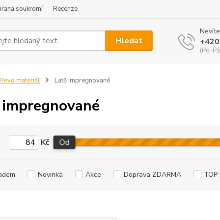
hrana soukromí
Recenze
Nevíte
Hledat
+420
(Po-Pá
řevo materiál
Latě impregnované
 impregnované
Kč
Od
adem
Novinka
Akce
Doprava ZDARMA
TOP 