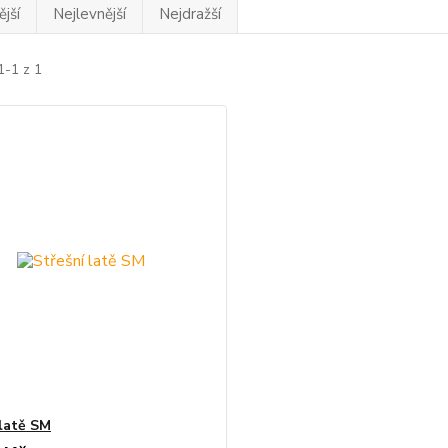
jší
Nejlevnější
Nejdražší
1-1 z 1
 latě SM