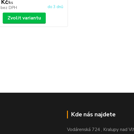
 Kč
/
ks
do 3 dnů
č
bez DPH
Zvolit variantu
Kde nás najdete
Vodárenská 724 , Kralupy nad Vl