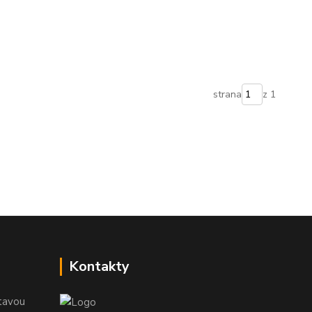
strana
z 1
Kontakty
tavou