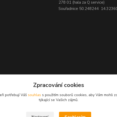
278 01 (hala za Q service)
Souřadnice 50.248244 14.3236
Zpracování cookies
eři potřebují Váš
souhlas
s použitím souborů cookies, aby Vám mohli z
týkající se Vašich zájmů.
Nastavení