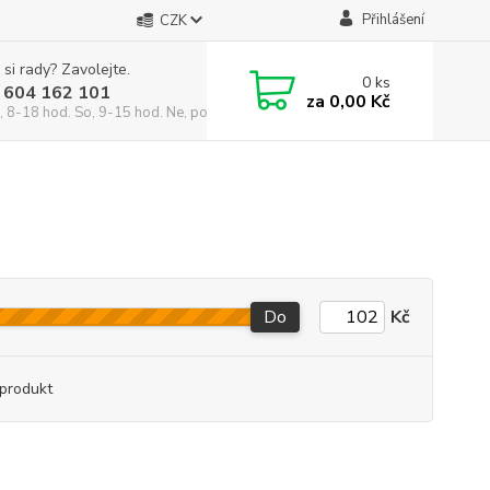
Přihlášení
CZK
 si rady? Zavolejte.
0
ks
 604 162 101
za
0,00 Kč
, 8-18 hod. So, 9-15 hod. Ne, po domluvě)
Do
Kč
produkt