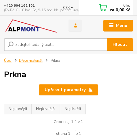
0
ks
+420 604 162 101
CZK
za
0,00 Kč
(Po-Pá, 8-18 hod. So, 9-15 hod. Ne, po domluvě)
Menu
Hledat
Úvod
Dřevo materiál
Prkna
Prkna
Upřesnit parametry
Nejnovější
Nejlevnější
Nejdražší
Zobrazuji 1-1 z 1
strana
z 1