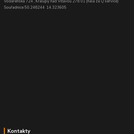
Vodárenská 724 , Kralupy nad Vltavou 278 01 (hala za Q service)
Souřadnice 50.248244 14.323605
Kontakty