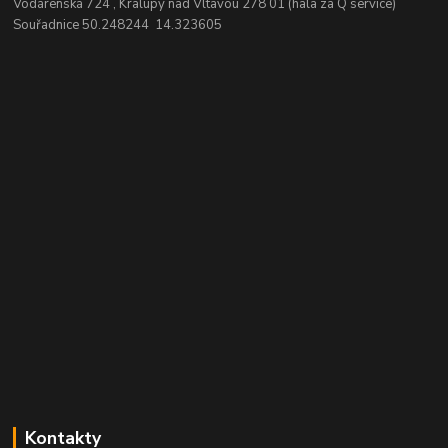
Vodárenská 724 , Kralupy nad Vltavou 278 01 (hala za Q service)
Souřadnice 50.248244 14.323605
Kontakty