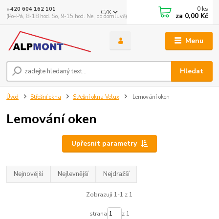
0
ks
+420 604 162 101
CZK
za
0,00 Kč
(Po-Pá, 8-18 hod. So, 9-15 hod. Ne, po domluvě)
Menu
Hledat
Úvod
Střešní okna
Střešní okna Velux
Lemování oken
Lemování oken
Upřesnit parametry
Nejnovější
Nejlevnější
Nejdražší
Zobrazuji 1-1 z 1
strana
z 1