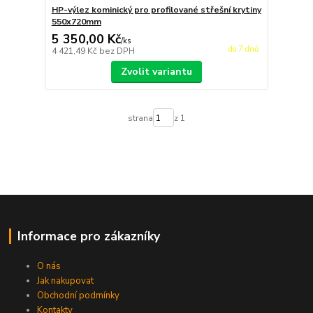
HP-výlez kominický pro profilované střešní krytiny
550x720mm
5 350,00 Kč
/
ks
do 7 dnů
4 421,49 Kč
bez DPH
Zvolit variantu
strana
z 1
Informace pro zákazníky
O nás
Jak nakupovat
Obchodní podmínky
Kontakty