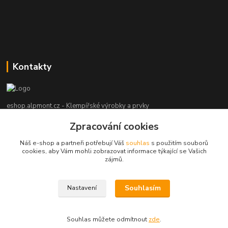
Kontakty
eshop.alpmont.cz - Klempířské výrobky a prvky
Zpracování cookies
Josef Bartoš
+420 604 162 101
Náš e-shop a partneři potřebují Váš
souhlas
s použitím souborů
(Po-Pá, 8-18 hod. So, 9-15 hod. Ne, po domluvě)
cookies, aby Vám mohli zobrazovat informace týkající se Vašich
zájmů.
info@alpmont.cz
Souhlasím
Nastavení
Souhlas můžete odmítnout
zde
.
Vytvořeno na
Eshop-rychle.cz