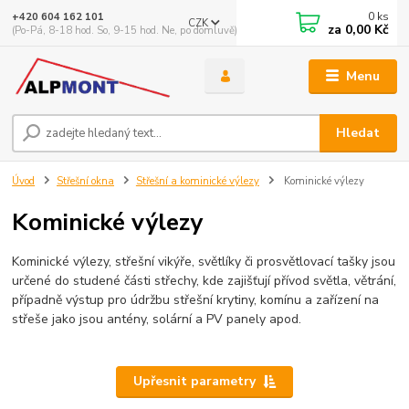
0
ks
+420 604 162 101
CZK
za
0,00 Kč
(Po-Pá, 8-18 hod. So, 9-15 hod. Ne, po domluvě)
Menu
Hledat
Úvod
Střešní okna
Střešní a kominické výlezy
Kominické výlezy
Kominické výlezy
Kominické výlezy, střešní vikýře, světlíky či prosvětlovací tašky jsou
určené do studené části střechy, kde zajišťují přívod světla, větrání,
případně výstup pro údržbu střešní krytiny, komínu a zařízení na
střeše jako jsou antény, solární a PV panely apod.
Upřesnit parametry