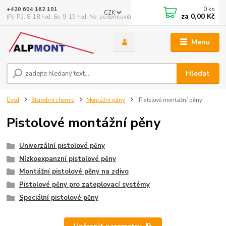
0
ks
+420 604 162 101
CZK
za
0,00 Kč
(Po-Pá, 8-18 hod. So, 9-15 hod. Ne, po domluvě)
Menu
Hledat
Úvod
Stavební chemie
Montážní pěny
Pistolové montážní pěny
Pistolové montážní pěny
Univerzální pistolové pěny
Nízkoexpanzní pistolové pěny
Montážní pistolové pěny na zdivo
Pistolové pěny pro zateplovací systémy
Speciální pistolové pěny