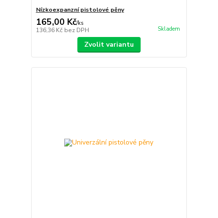
Nízkoexpanzní pistolové pěny
165,00 Kč
/
ks
Skladem
136,36 Kč
bez DPH
Zvolit variantu