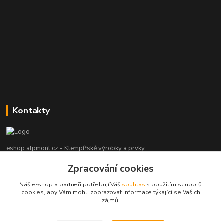
Kontakty
eshop.alpmont.cz - Klempířské výrobky a prvky
Zpracování cookies
Josef Bartoš
+420 604 162 101
Náš e-shop a partneři potřebují Váš
souhlas
s použitím souborů
(Po-Pá, 8-18 hod. So, 9-15 hod. Ne, po domluvě)
cookies, aby Vám mohli zobrazovat informace týkající se Vašich
zájmů.
info@alpmont.cz