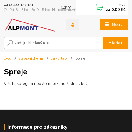
0
ks
+420 604 162 101
CZK
za
0,00 Kč
(Po-Pá, 8-18 hod. So, 9-15 hod. Ne, po domluvě)
Menu
Hledat
Úvod
Stavební chemie
Barvy, laky
Spreje
Spreje
V této kategorii nebylo nalezeno žádné zboží.
Informace pro zákazníky