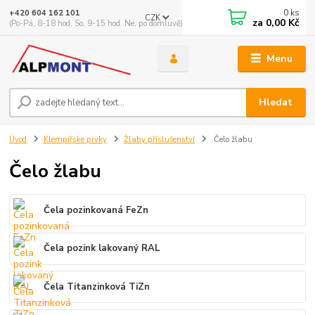
0
ks
+420 604 162 101
CZK
za
0,00 Kč
(Po-Pá, 8-18 hod. So, 9-15 hod. Ne, po domluvě)
Menu
Hledat
Úvod
Klempířské prvky
Žlaby příslušenství
Čelo žlabu
Čelo žlabu
Čela pozinkovaná FeZn
Čela pozink lakovaný RAL
Čela Titanzinková TiZn