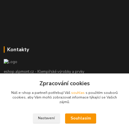
Kontakty
eshop.alpmont.cz - Klempířské výrobky a prvky
Zpracování cookies
Josef Bartoš
+420 604 162 101
Náš e-shop a partneři potřebují Váš
souhlas
s použitím souborů
(Po-Pá, 8-18 hod. So, 9-15 hod. Ne, po domluvě)
cookies, aby Vám mohli zobrazovat informace týkající se Vašich
zájmů.
info@alpmont.cz
Souhlasím
Nastavení