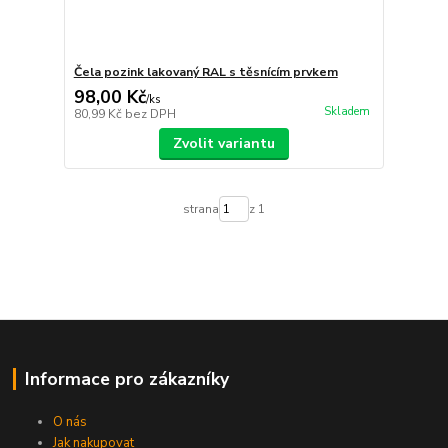
Čela pozink lakovaný RAL s těsnícím prvkem
98,00 Kč
/
ks
Skladem
80,99 Kč
bez DPH
Zvolit variantu
strana
z 1
Informace pro zákazníky
O nás
Jak nakupovat