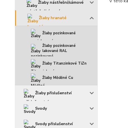
V této ka
Žlaby nástřešní/sámové
Žlaby hranaté
Žlaby pozinkované
Žlaby pozinkované
lakované RAL
Žlaby Titanzinkové TiZn
Žlaby Měděné Cu
Žlaby příslušenství
Svody
Svody příslušenství