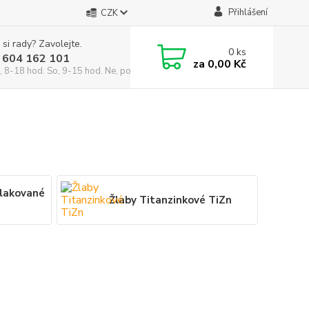
Přihlášení
CZK
 si rady? Zavolejte.
0
ks
 604 162 101
za
0,00 Kč
, 8-18 hod. So, 9-15 hod. Ne, po domluvě)
 lakované
Žlaby Titanzinkové TiZn