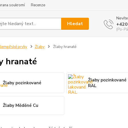
hrana soukromí
Recenze
Nevíte
Hledat
+420
(Po-Pá
lempířské prvky
Žlaby
Žlaby hranaté
y hranaté
Žlaby pozinkované
Žlaby pozinkované
RAL
Žlaby Měděné Cu