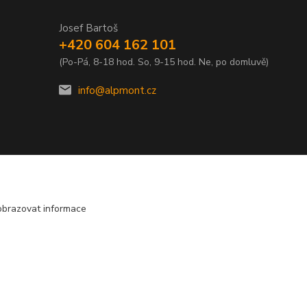
Josef Bartoš
+420 604 162 101
(Po-Pá, 8-18 hod. So, 9-15 hod. Ne, po domluvě)
info@alpmont.cz
obrazovat informace