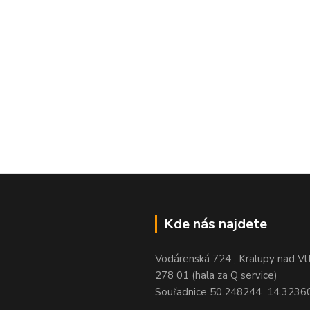
Kde nás najdete
Vodárenská 724 , Kralupy nad Vl
278 01 (hala za Q service)
Souřadnice 50.248244 14.3236