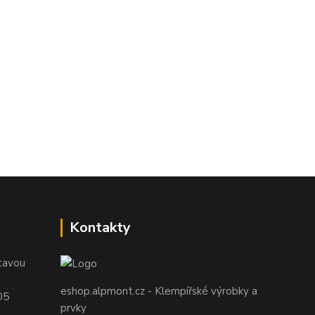
Kontakty
tavou
eshop.alpmont.cz - Klempířské výrobky a
05
prvky