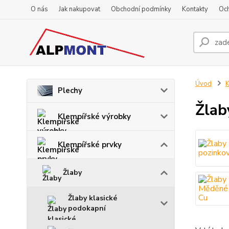
O nás
Jak nakupovat
Obchodní podmínky
Kontakty
Oc
Úvod
K
Plechy
Žlab
Klempířské výrobky
Klempířské prvky
Žlaby
Žlaby klasické
podokapní