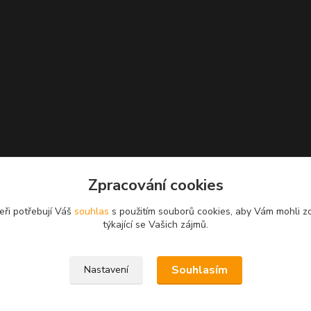
Zpracování cookies
eři potřebují Váš
souhlas
s použitím souborů cookies, aby Vám mohli z
týkající se Vašich zájmů.
Souhlasím
Nastavení