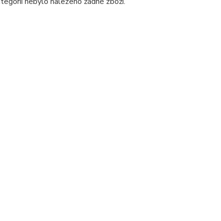
tegorii nebylo nalezeno žádné zboží.