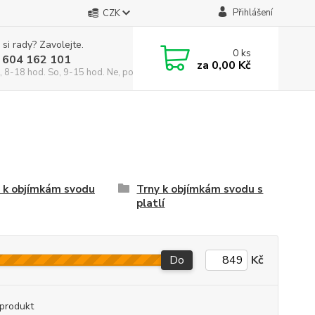
Přihlášení
CZK
 si rady? Zavolejte.
0
ks
 604 162 101
za
0,00 Kč
, 8-18 hod. So, 9-15 hod. Ne, po domluvě)
 k objímkám svodu
Trny k objímkám svodu s
platlí
Do
Kč
produkt