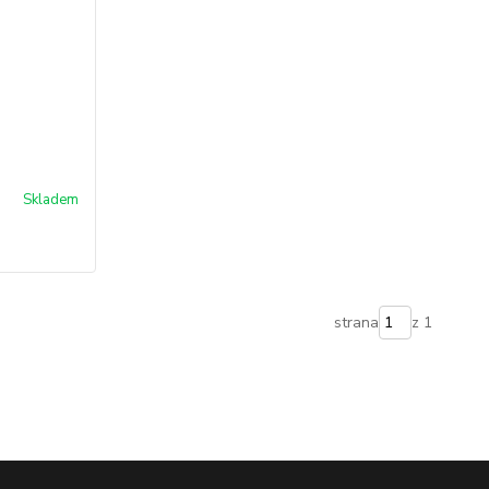
Skladem
strana
z 1