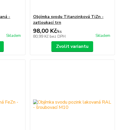
aná -
Objímka svodu Titanzinková TiZn -
zatloukací trn
98,00 Kč
/
ks
Skladem
Skladem
80,99 Kč
bez DPH
Zvolit variantu