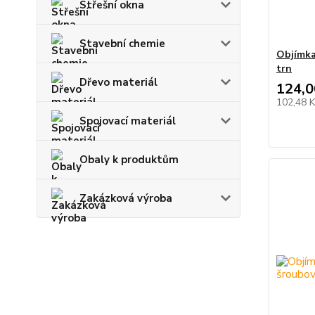
Střešní okna
Stavební chemie
Objímka
trn
Dřevo materiál
124,0
102,48 
Spojovací materiál
Obaly k produktům
Zakázková výroba