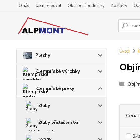
O nás
Jak nakupovat
Obchodní podmínky
Kontakty
Oc
Úvod
K
Plechy
Objí
Klempířské výrobky
Objím
Klempířské prvky
Žlaby
Cena:
Žlaby příslušenství
Skl
Svody