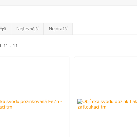
jší
Nejlevnější
Nejdražší
1-11 z 11