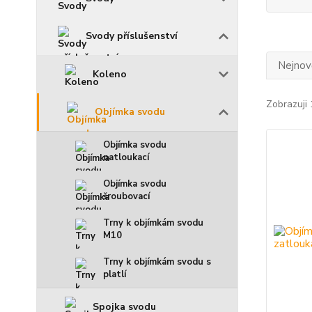
Svody příslušenství
Nejnově
Koleno
Zobrazuji 
Objímka svodu
Objímka svodu
natloukací
Objímka svodu
šroubovací
Trny k objímkám svodu
M10
Trny k objímkám svodu s
platlí
Spojka svodu