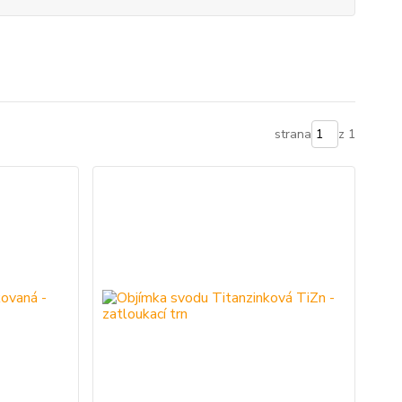
strana
z 1