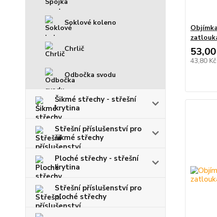
Soklové koleno
Objímka
zatlouk
Chrlič
53,00
43,80 K
Odbočka svodu
Šikmé střechy - střešní
krytina
Střešní příslušenství pro
šikmé střechy
Ploché střechy - střešní
krytina
Střešní příslušenství pro
ploché střechy