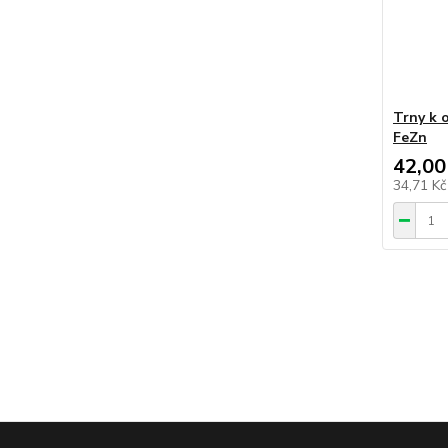
Trny k o
FeZn
42,00
34,71 K