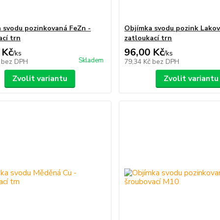
 svodu pozinkovaná FeZn -
Objímka svodu pozink Lakov
ací trn
zatloukací trn
 Kč
96,00 Kč
/
ks
/
ks
Skladem
č
bez DPH
79,34 Kč
bez DPH
Zvolit variantu
Zvolit variantu