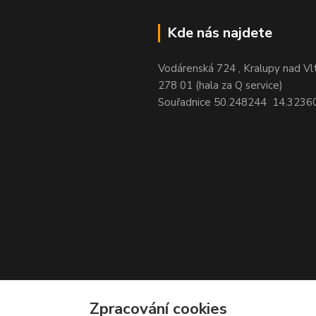
Kde nás najdete
Vodárenská 724 , Kralupy nad Vl
278 01 (hala za Q service)
Souřadnice 50.248244 14.3236
Zpracování cookies