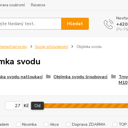
hrana soukromí
Recenze
Nevíte
Hledat
+420
(Po-Pá
lempířské prvky
Svody příslušenství
Objímka svodu
mka svodu
ka svodu natloukací
Objímka svodu šroubovací
Trny
M10
Kč
Od
adem
Novinka
Akce
Doprava ZDARMA
TOP 