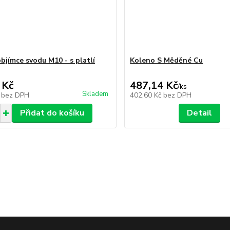
bjímce svodu M10 - s platlí
Koleno S Měděné Cu
 Kč
487,14 Kč
/
ks
Skladem
č
bez DPH
402,60 Kč
bez DPH
Přidat do košíku
Detail