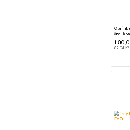
Objímka
šroubov
100,0
82,64 K