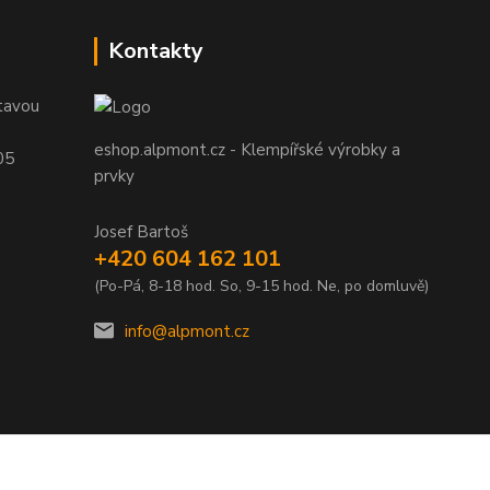
Kontakty
tavou
eshop.alpmont.cz - Klempířské výrobky a
05
prvky
Josef Bartoš
+420 604 162 101
(Po-Pá, 8-18 hod. So, 9-15 hod. Ne, po domluvě)
info@alpmont.cz