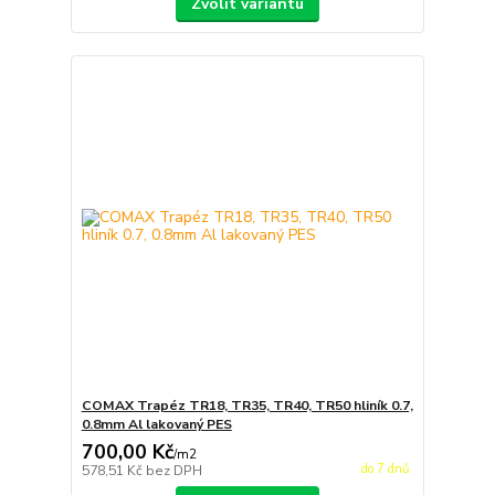
Zvolit variantu
COMAX Trapéz TR18, TR35, TR40, TR50 hliník 0.7,
0.8mm Al lakovaný PES
700,00 Kč
/
m2
do 7 dnů
578,51 Kč
bez DPH