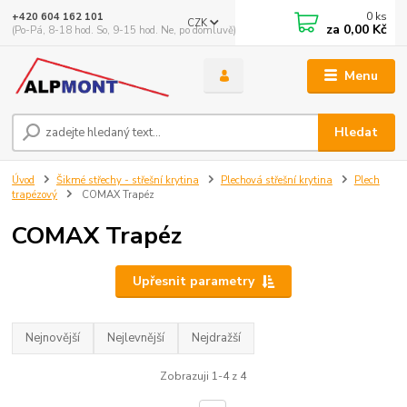
0
ks
+420 604 162 101
CZK
za
0,00 Kč
(Po-Pá, 8-18 hod. So, 9-15 hod. Ne, po domluvě)
Menu
Hledat
Úvod
Šikmé střechy - střešní krytina
Plechová střešní krytina
Plech
trapézový
COMAX Trapéz
COMAX Trapéz
Upřesnit parametry
Nejnovější
Nejlevnější
Nejdražší
Zobrazuji 1-4 z 4