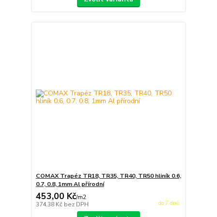
COMAX Trapéz TR18, TR35, TR40, TR50 hliník 0.6,
0.7, 0.8, 1mm Al přírodní
453,00 Kč
/
m2
do 7 dnů
374,38 Kč
bez DPH