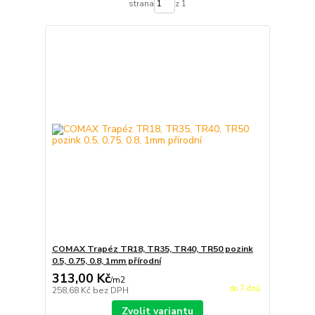
strana
z 1
COMAX Trapéz TR18, TR35, TR40, TR50 pozink
0.5, 0.75, 0.8, 1mm přírodní
313,00 Kč
/
m2
do 7 dnů
258,68 Kč
bez DPH
Zvolit variantu