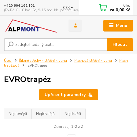
0
ks
+420 604 162 101
CZK
za
0,00 Kč
(Po-Pá, 8-18 hod. So, 9-15 hod. Ne, po domluvě)
Menu
Hledat
Úvod
Šikmé střechy - střešní krytina
Plechová střešní krytina
Plech
trapézový
EVROtrapéz
EVROtrapéz
Upřesnit parametry
Nejnovější
Nejlevnější
Nejdražší
Zobrazuji 1-2 z 2