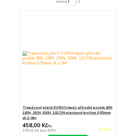
strana
z 1
Trapézový plech EVROtrapéz přírodní pozink 8/N,
18/N, 35/N, 50/N, 1017/N plechová krytina 0,55mm
dl.2-8m
458,00 Kč
/
ks
do 7 dnů
378,51 Kč
bez DPH