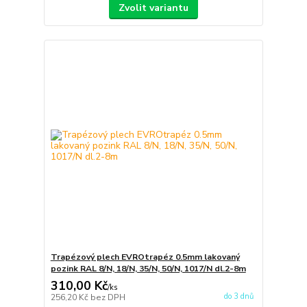
Zvolit variantu
Trapézový plech EVROtrapéz 0.5mm lakovaný
pozink RAL 8/N, 18/N, 35/N, 50/N, 1017/N dl.2-8m
310,00 Kč
/
ks
do 3 dnů
256,20 Kč
bez DPH