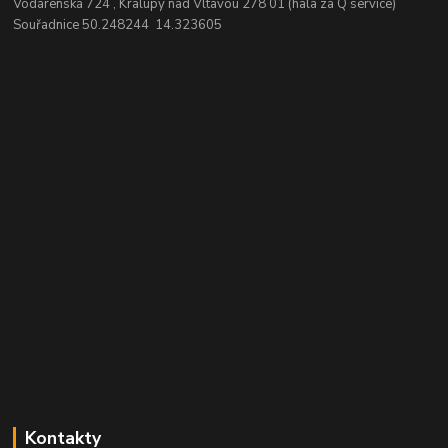
Vodárenská 724 , Kralupy nad Vltavou 278 01 (hala za Q service)
Souřadnice 50.248244 14.323605
Kontakty