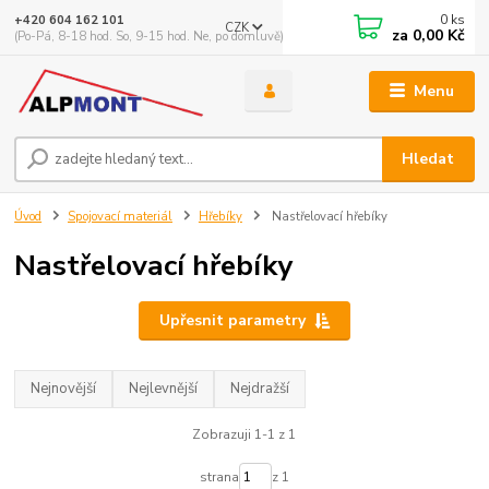
0
ks
+420 604 162 101
CZK
za
0,00 Kč
(Po-Pá, 8-18 hod. So, 9-15 hod. Ne, po domluvě)
Menu
Hledat
Úvod
Spojovací materiál
Hřebíky
Nastřelovací hřebíky
Nastřelovací hřebíky
Upřesnit parametry
Nejnovější
Nejlevnější
Nejdražší
Zobrazuji 1-1 z 1
strana
z 1