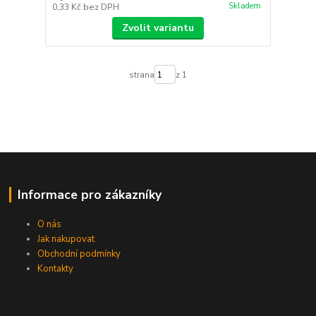
Skladem
0,33 Kč
bez DPH
Zvolit variantu
strana
z 1
Informace pro zákazníky
O nás
Jak nakupovat
Obchodní podmínky
Kontakty