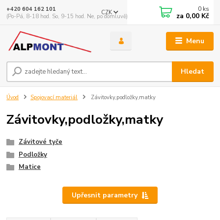
0
ks
+420 604 162 101
CZK
za
0,00 Kč
(Po-Pá, 8-18 hod. So, 9-15 hod. Ne, po domluvě)
Menu
Hledat
Úvod
Spojovací materiál
Závitovky,podložky,matky
Závitovky,podložky,matky
Závitové tyče
Podložky
Matice
Upřesnit parametry