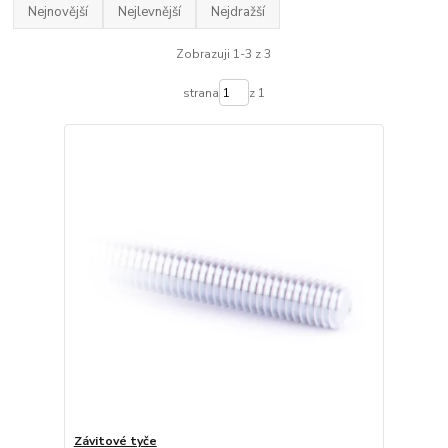
Nejnovější
Nejlevnější
Nejdražší
Zobrazuji 1-3 z 3
strana
z 1
Závitové tyče