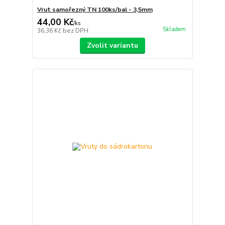
Vrut samořezný TN 100ks/bal - 3,5mm
44,00 Kč
/
ks
Skladem
36,36 Kč
bez DPH
Zvolit variantu