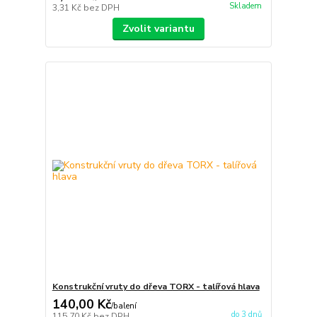
Skladem
3,31 Kč
bez DPH
Zvolit variantu
Konstrukční vruty do dřeva TORX - talířová hlava
140,00 Kč
/
balení
do 3 dnů
115,70 Kč
bez DPH