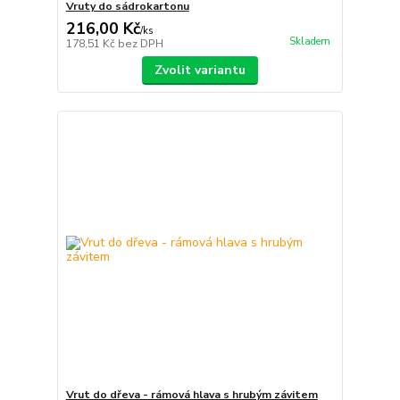
Vruty do sádrokartonu
216,00 Kč
/
ks
Skladem
178,51 Kč
bez DPH
Zvolit variantu
Vrut do dřeva - rámová hlava s hrubým závitem