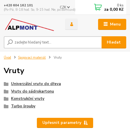
0
ks
+420 604 162 101
CZK
za
0,00 Kč
(Po-Pá, 8-18 hod. So, 9-15 hod. Ne, po domluvě)
Menu
Hledat
Úvod
Spojovací materiál
Vruty
Vruty
Univerzální vruty do dřeva
Vruty do sádrokartonu
Konstrukční vruty
Turbo šrouby
Upřesnit parametry