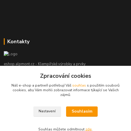
Kontakty
eshop.alpmont.cz - Klempířské výrobky a prvky
Zpracování cookies
Josef Bartoš
+420 604 162 101
Náš e-shop a partneři potřebují Váš
souhlas
s použitím souborů
(Po-Pá, 8-18 hod. So, 9-15 hod. Ne, po domluvě)
cookies, aby Vám mohli zobrazovat informace týkající se Vašich
zájmů.
info@alpmont.cz
Souhlasím
Nastavení
Souhlas můžete odmítnout
zde
.