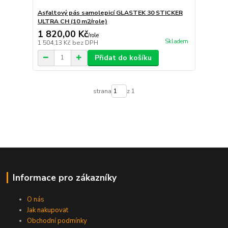
Asfaltový pás samolepicí GLASTEK 30 STICKER
ULTRA CH (10 m2/role)
1 820,00 Kč
/
role
Skladem
1 504,13 Kč
bez DPH
Přidat do košíku
strana
z 1
Informace pro zákazníky
O nás
Jak nakupovat
Obchodní podmínky