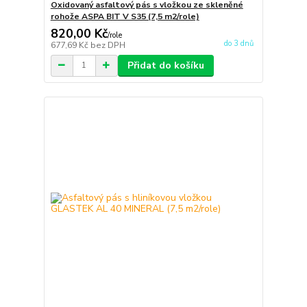
Oxidovaný asfaltový pás s vložkou ze skleněné
rohože ASPA BIT V S35 (7,5 m2/role)
820,00 Kč
/
role
do 3 dnů
677,69 Kč
bez DPH
Přidat do košíku