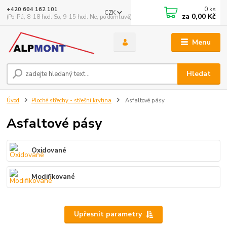
0
ks
+420 604 162 101
CZK
za
0,00 Kč
(Po-Pá, 8-18 hod. So, 9-15 hod. Ne, po domluvě)
Menu
Hledat
Úvod
Ploché střechy - střešní krytina
Asfaltové pásy
Asfaltové pásy
Oxidované
Modifikované
Upřesnit parametry