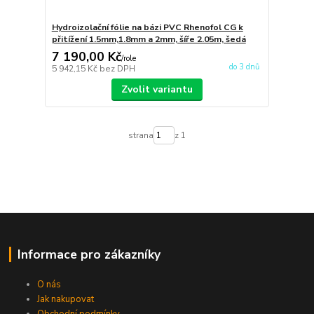
Hydroizolační fólie na bázi PVC Rhenofol CG k
přitížení 1.5mm,1.8mm a 2mm, šíře 2.05m, šedá
7 190,00 Kč
/
role
do 3 dnů
5 942,15 Kč
bez DPH
Zvolit variantu
strana
z 1
Informace pro zákazníky
O nás
Jak nakupovat
Obchodní podmínky