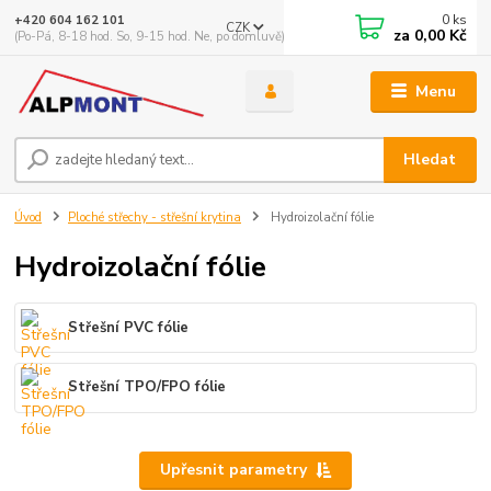
0
ks
+420 604 162 101
CZK
za
0,00 Kč
(Po-Pá, 8-18 hod. So, 9-15 hod. Ne, po domluvě)
Menu
Hledat
Úvod
Ploché střechy - střešní krytina
Hydroizolační fólie
Hydroizolační fólie
Střešní PVC fólie
Střešní TPO/FPO fólie
Upřesnit parametry