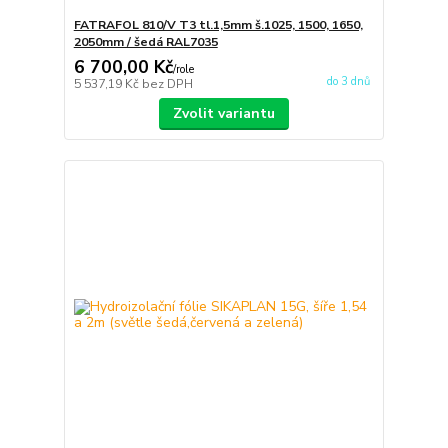
FATRAFOL 810/V T3 tl.1,5mm š.1025, 1500, 1650,
2050mm / šedá RAL7035
6 700,00 Kč
/
role
do 3 dnů
5 537,19 Kč
bez DPH
Zvolit variantu