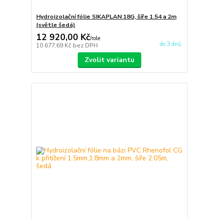
Hydroizolační fólie SIKAPLAN 18G, šíře 1.54 a 2m
(světle šedá)
12 920,00 Kč
/
role
do 3 dnů
10 677,69 Kč
bez DPH
Zvolit variantu