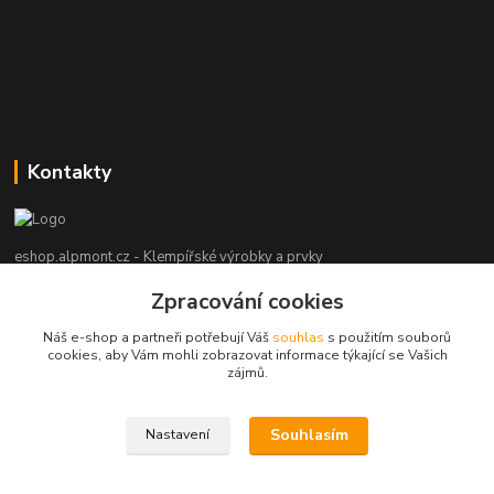
Kontakty
eshop.alpmont.cz - Klempířské výrobky a prvky
Zpracování cookies
Josef Bartoš
+420 604 162 101
Náš e-shop a partneři potřebují Váš
souhlas
s použitím souborů
(Po-Pá, 8-18 hod. So, 9-15 hod. Ne, po domluvě)
cookies, aby Vám mohli zobrazovat informace týkající se Vašich
zájmů.
info@alpmont.cz
Souhlasím
Nastavení