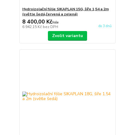
Hydroizolační fólie SIKAPLAN 15G, šíře 1,54 a 2m
(světle šedá,červená a zelená)
8 400,00 Kč
/
role
do 3 dnů
6 942,15 Kč
bez DPH
Zvolit variantu