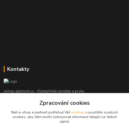
Kontakty
eshop.alpmont.cz - Klempířské výrobky a prvky
Zpracování cookies
Josef Bartoš
+420 604 162 101
Náš e-shop a partneři potřebují Váš
souhlas
s použitím souborů
(Po-Pá, 8-18 hod. So, 9-15 hod. Ne, po domluvě)
cookies, aby Vám mohli zobrazovat informace týkající se Vašich
zájmů.
info@alpmont.cz