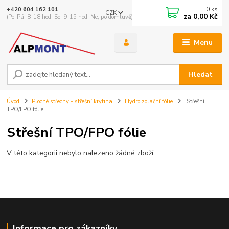
0
ks
+420 604 162 101
CZK
za
0,00 Kč
(Po-Pá, 8-18 hod. So, 9-15 hod. Ne, po domluvě)
Menu
Hledat
Úvod
Ploché střechy - střešní krytina
Hydroizolační fólie
Střešní
TPO/FPO fólie
Střešní TPO/FPO fólie
V této kategorii nebylo nalezeno žádné zboží.
Informace pro zákazníky