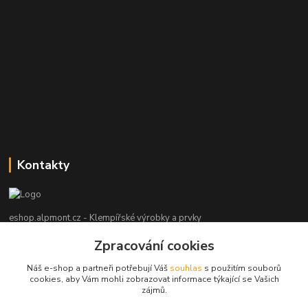
Kontakty
eshop.alpmont.cz - Klempířské výrobky a prvky
Zpracování cookies
Josef Bartoš
+420 604 162 101
Náš e-shop a partneři potřebují Váš
souhlas
s použitím souborů
(Po-Pá, 8-18 hod. So, 9-15 hod. Ne, po domluvě)
cookies, aby Vám mohli zobrazovat informace týkající se Vašich
zájmů.
info@alpmont.cz