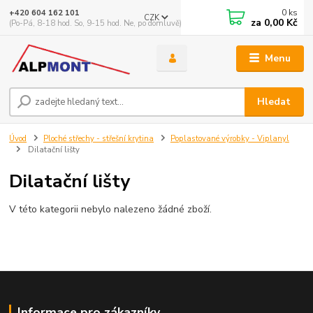
0
ks
+420 604 162 101
CZK
za
0,00 Kč
(Po-Pá, 8-18 hod. So, 9-15 hod. Ne, po domluvě)
Menu
Hledat
Úvod
Ploché střechy - střešní krytina
Poplastované výrobky - Viplanyl
Dilatační lišty
Dilatační lišty
V této kategorii nebylo nalezeno žádné zboží.
Informace pro zákazníky