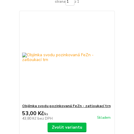
strana
z 1
Objímka svodu pozinkovaná FeZn - zatloukací trn
53,00 Kč
/
ks
Skladem
43,80 Kč
bez DPH
Zvolit variantu