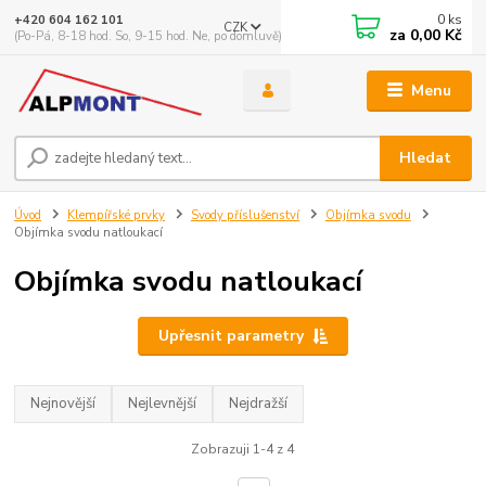
0
ks
+420 604 162 101
CZK
za
0,00 Kč
(Po-Pá, 8-18 hod. So, 9-15 hod. Ne, po domluvě)
Menu
Hledat
Úvod
Klempířské prvky
Svody příslušenství
Objímka svodu
Objímka svodu natloukací
Objímka svodu natloukací
Upřesnit parametry
Nejnovější
Nejlevnější
Nejdražší
Zobrazuji 1-4 z 4