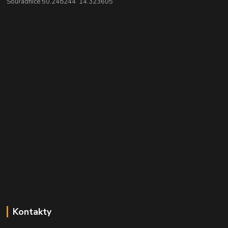
Souřadnice 50.248244 14.323605
Kontakty