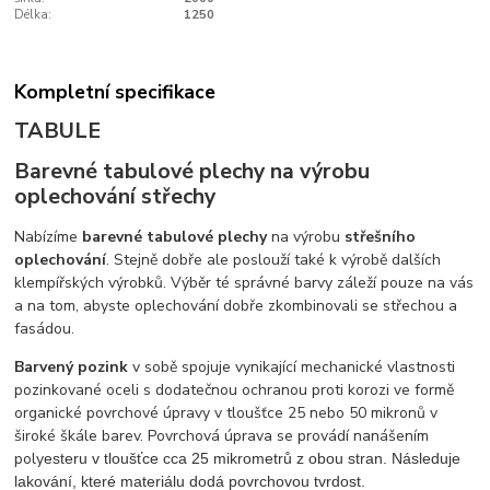
Délka:
1250
Kompletní specifikace
TABULE
Barevné tabulové plechy na výrobu
oplechování střechy
Nabízíme
barevné tabulové plechy
na výrobu
střešního
oplechování
. Stejně dobře ale poslouží také k výrobě dalších
klempířských výrobků. Výběr té správné barvy záleží pouze na vás
a na tom, abyste oplechování dobře zkombinovali se střechou a
fasádou.
Barvený pozink
v sobě spojuje vynikající mechanické vlastnosti
pozinkované oceli s dodatečnou ochranou proti korozi ve formě
organické povrchové úpravy v tloušťce 25 nebo 50 mikronů v
široké škále barev. Povrchová úprava se provádí nanášením
poly
esteru v tloušťce cca 25 mikrometrů z obou stran. Následuje
lakování, které materiálu dodá povrchovou tvrdost.