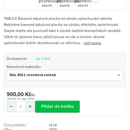
TABULE Barevné tabulové plechy na výrobu oplechování střechy
Nabízíme barevné tabulové plechy na výrobu střešního oplechování.
Stejně dobře ale poslouží také k výrobě dalších klempířských výrobků.
Výběr té správné barvy záleží pouze na vás a na tom, abyste
oplechování dobře zkombinovali se střechou...
celý popis
Dostupnost
do 3 dnů
Barevnost materiálu
900,00 Kč
/
ks
743,80 Kč
bez DPH
Přidat do košíku
Číslo produktu:
2116
šířka:
2000