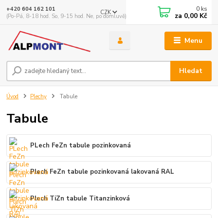
0
ks
+420 604 162 101
CZK
za
0,00 Kč
(Po-Pá, 8-18 hod. So, 9-15 hod. Ne, po domluvě)
Menu
Hledat
Úvod
Plechy
Tabule
Tabule
PLech FeZn tabule pozinkovaná
Plech FeZn tabule pozinkovaná lakovaná RAL
Plech TiZn tabule Titanzinková