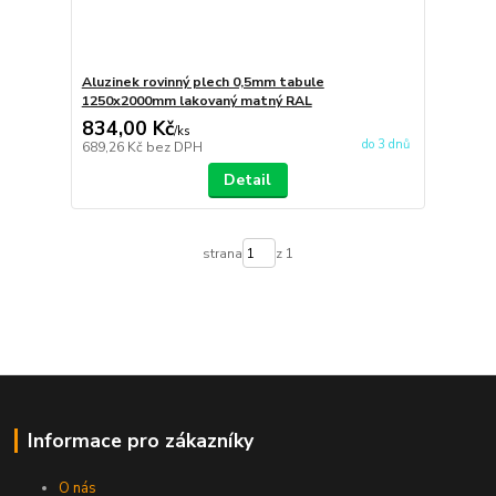
Aluzinek rovinný plech 0,5mm tabule
1250x2000mm lakovaný matný RAL
834,00 Kč
/
ks
do 3 dnů
689,26 Kč
bez DPH
Detail
strana
z 1
Informace pro zákazníky
O nás