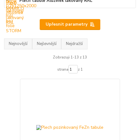
Plech tabule Aluzinek lakovaný RAL
Upřesnit parametry
Nejnovější
Nejlevnější
Nejdražší
Zobrazuji 1-13 z 13
strana
z 1