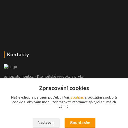
Kontakty
eshop.alpmont.cz - Klempířské výrobky a prvky
Zpracování cookies
Josef Bartoš
+420 604 162 101
Náš e-shop a partneři potřebují Váš
souhlas
s použitím souborů
(Po-Pá, 8-18 hod. So, 9-15 hod. Ne, po domluvě)
cookies, aby Vám mohli zobrazovat informace týkající se Vašich
zájmů.
info@alpmont.cz
Souhlasím
Nastavení