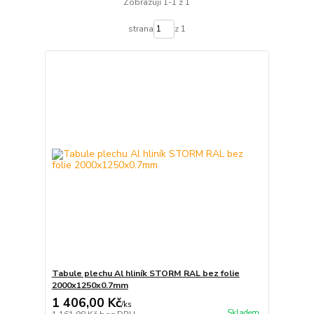
Zobrazuji 1-1 z 1
strana
z 1
Tabule plechu Al hliník STORM RAL bez folie
2000x1250x0.7mm
1 406,00 Kč
/
ks
Skladem