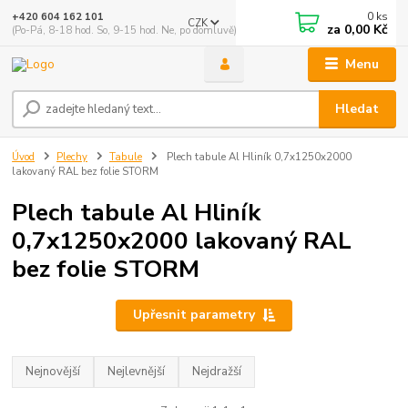
0
ks
+420 604 162 101
CZK
za
0,00 Kč
(Po-Pá, 8-18 hod. So, 9-15 hod. Ne, po domluvě)
Menu
Hledat
Úvod
Plechy
Tabule
Plech tabule Al Hliník 0,7x1250x2000
lakovaný RAL bez folie STORM
Plech tabule Al Hliník
0,7x1250x2000 lakovaný RAL
bez folie STORM
Upřesnit parametry
Nejnovější
Nejlevnější
Nejdražší