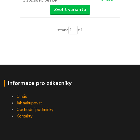
1 161,98 Kč
bez DPH
Zvolit variantu
strana
z 1
Informace pro zákazníky
O nás
Jak nakupovat
Obchodní podmínky
Kontakty