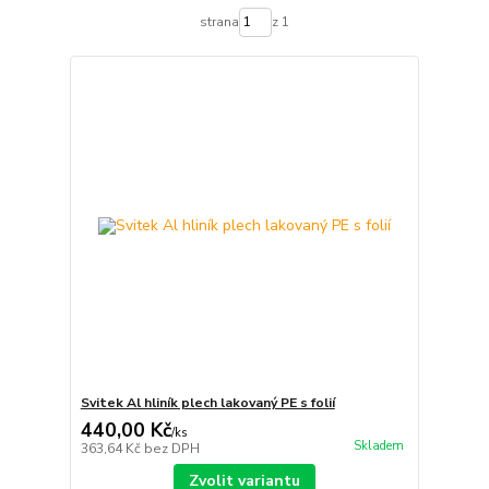
strana
z 1
Svitek Al hliník plech lakovaný PE s folií
440,00 Kč
/
ks
Skladem
363,64 Kč
bez DPH
Zvolit variantu