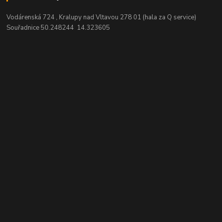
Vodárenská 724 , Kralupy nad Vltavou 278 01 (hala za Q service)
Souřadnice 50.248244 14.323605