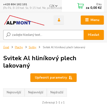
0
ks
+420 604 162 101
CZK
za
0,00 Kč
(Po-Pá, 8-18 hod. So, 9-15 hod. Ne, po domluvě)
Menu
Hledat
Úvod
Plechy
Svitky
Svitek Al hliníkový plech lakovaný
Svitek Al hliníkový plech
lakovaný
Upřesnit parametry
Nejnovější
Nejlevnější
Nejdražší
Zobrazuji 1-1 z 1