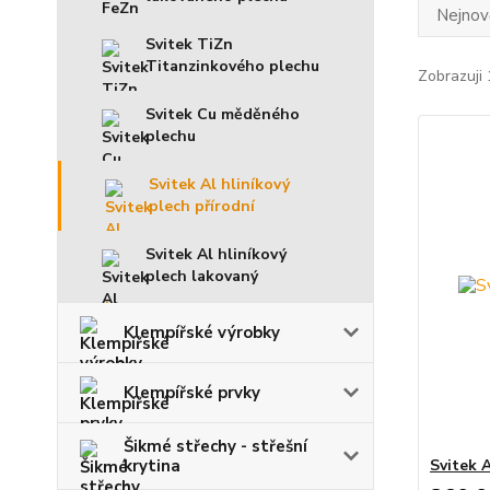
Nejnově
Svitek TiZn
Titanzinkového plechu
Zobrazuji 
Svitek Cu měděného
plechu
Svitek Al hliníkový
plech přírodní
Svitek Al hliníkový
plech lakovaný
Klempířské výrobky
Klempířské prvky
Šikmé střechy - střešní
krytina
Svitek A