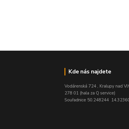
Kde nás najdete
Vodárenská 724 , Kralupy nad Vl
278 01 (hala za Q service)
Souřadnice 50.248244 14.3236