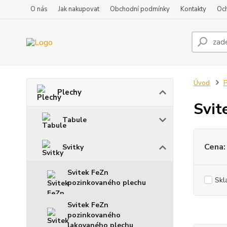
O nás
Jak nakupovat
Obchodní podmínky
Kontakty
Oc
Úvod
P
Plechy
Svit
Tabule
Cena:
Svitky
Svitek FeZn
Skl
pozinkovaného plechu
Svitek FeZn
pozinkovaného
lakovaného plechu