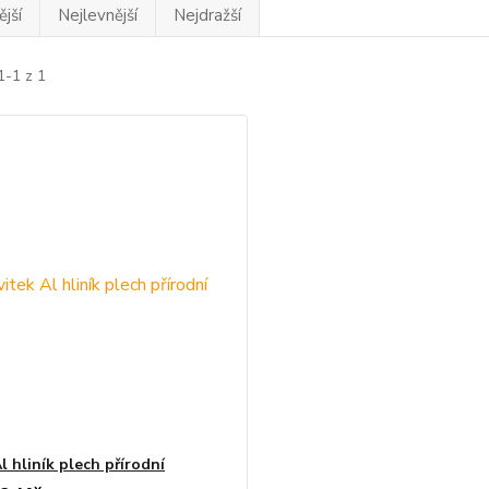
jší
Nejlevnější
Nejdražší
1-1 z 1
l hliník plech přírodní