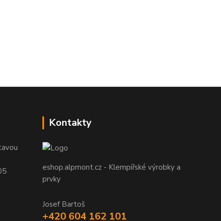
Kontakty
tavou
eshop.alpmont.cz - Klempířské výrobky a
05
prvky
Josef Bartoš
+420 604 162 101