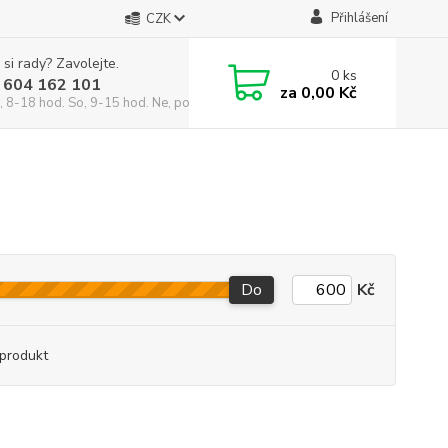
Přihlášení
CZK
 si rady? Zavolejte.
0
ks
 604 162 101
za
0,00 Kč
, 8-18 hod. So, 9-15 hod. Ne, po domluvě)
Do
Kč
produkt