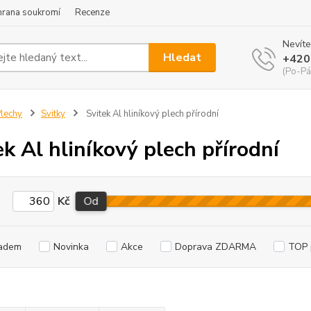
hrana soukromí
Recenze
Nevíte
Hledat
+420
(Po-Pá
lechy
Svitky
Svitek Al hliníkový plech přírodní
ek Al hliníkový plech přírodní
Kč
Od
adem
Novinka
Akce
Doprava ZDARMA
TOP 