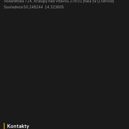
Vodárenská 724 , Kralupy nad Vltavou 278 01 (hala za Q service)
Souřadnice 50.248244 14.323605
Kontakty