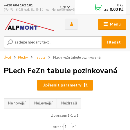
0
ks
+420 604 162 101
CZK
za
0,00 Kč
(Po-Pá, 8-18 hod. So, 9-15 hod. Ne, po domluvě)
Menu
Hledat
Úvod
Plechy
Tabule
PLech FeZn tabule pozinkovaná
PLech FeZn tabule pozinkovaná
Upřesnit parametry
Nejnovější
Nejlevnější
Nejdražší
Zobrazuji 1-1 z 1
strana
z 1