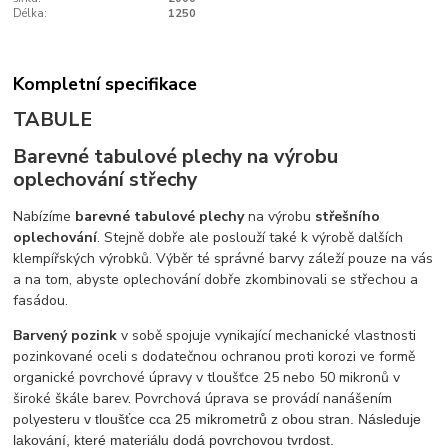
Délka:
1250
Kompletní specifikace
TABULE
Barevné tabulové plechy na výrobu
oplechování střechy
Nabízíme
barevné tabulové plechy
na výrobu
střešního
oplechování
. Stejně dobře ale poslouží také k výrobě dalších
klempířských výrobků. Výběr té správné barvy záleží pouze na vás
a na tom, abyste oplechování dobře zkombinovali se střechou a
fasádou.
Barvený pozink
v sobě spojuje vynikající mechanické vlastnosti
pozinkované oceli s dodatečnou ochranou proti korozi ve formě
organické povrchové úpravy v tloušťce 25 nebo 50 mikronů v
široké škále barev. Povrchová úprava se provádí nanášením
poly
esteru v tloušťce cca 25 mikrometrů z obou stran. Následuje
lakování, které materiálu dodá povrchovou tvrdost.