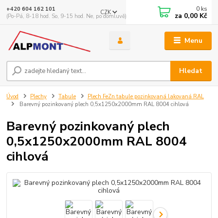
0
ks
+420 604 162 101
CZK
za
0,00 Kč
(Po-Pá, 8-18 hod. So, 9-15 hod. Ne, po domluvě)
Menu
Hledat
Úvod
Plechy
Tabule
Plech FeZn tabule pozinkovaná lakovaná RAL
Barevný pozinkovaný plech 0,5x1250x2000mm RAL 8004 cihlová
Barevný pozinkovaný plech
0,5x1250x2000mm RAL 8004
cihlová