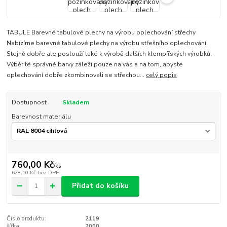
TABULE Barevné tabulové plechy na výrobu oplechování střechy
Nabízíme barevné tabulové plechy na výrobu střešního oplechování.
Stejně dobře ale poslouží také k výrobě dalších klempířských výrobků.
Výběr té správné barvy záleží pouze na vás a na tom, abyste
oplechování dobře zkombinovali se střechou...
celý popis
Dostupnost
Skladem
Barevnost materiálu
760,00 Kč
/
ks
628,10 Kč
bez DPH
Přidat do košíku
Číslo produktu:
2119
šířka:
2000