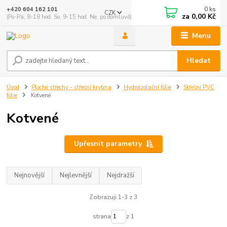
0
ks
+420 604 162 101
CZK
za
0,00 Kč
(Po-Pá, 8-18 hod. So, 9-15 hod. Ne, po domluvě)
Menu
Hledat
Úvod
Ploché střechy - střešní krytina
Hydroizolační fólie
Střešní PVC
fólie
Kotvené
Kotvené
Upřesnit parametry
Nejnovější
Nejlevnější
Nejdražší
Zobrazuji 1-3 z 3
strana
z 1