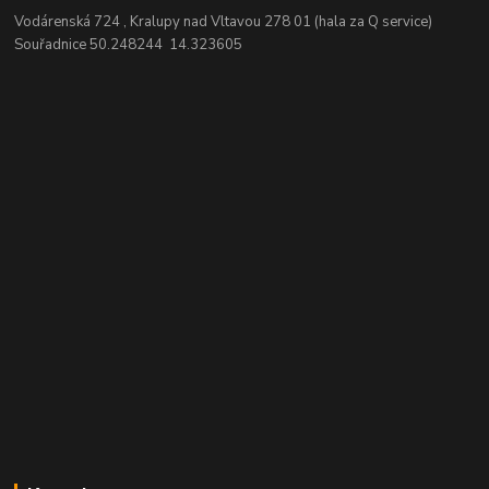
Vodárenská 724 , Kralupy nad Vltavou 278 01 (hala za Q service)
Souřadnice 50.248244 14.323605