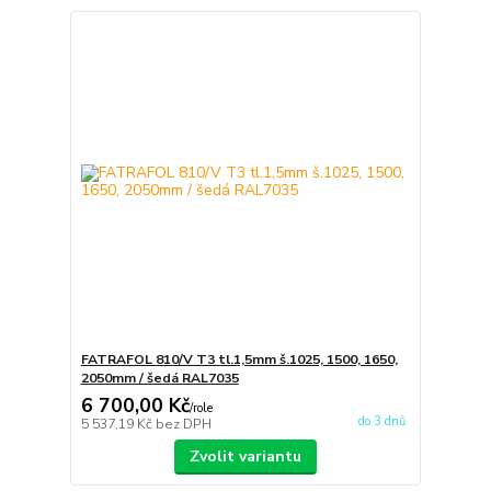
FATRAFOL 810/V T3 tl.1,5mm š.1025, 1500, 1650,
2050mm / šedá RAL7035
6 700,00 Kč
/
role
do 3 dnů
5 537,19 Kč
bez DPH
Zvolit variantu