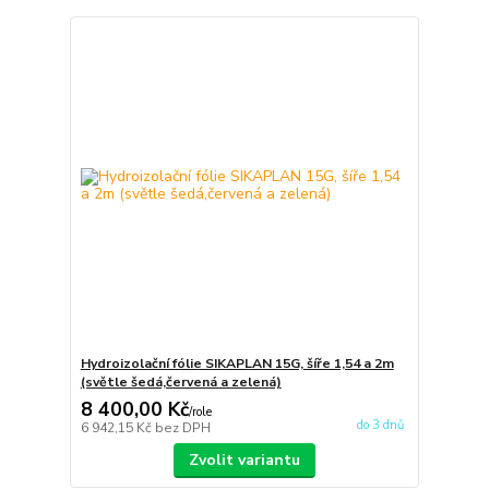
Hydroizolační fólie SIKAPLAN 15G, šíře 1,54 a 2m
(světle šedá,červená a zelená)
8 400,00 Kč
/
role
do 3 dnů
6 942,15 Kč
bez DPH
Zvolit variantu