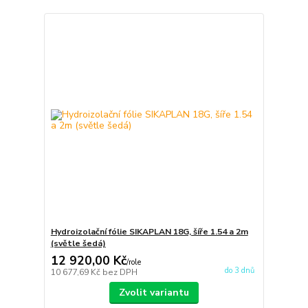
Hydroizolační fólie SIKAPLAN 18G, šíře 1.54 a 2m
(světle šedá)
12 920,00 Kč
/
role
do 3 dnů
10 677,69 Kč
bez DPH
Zvolit variantu