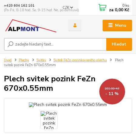
0
ks
+420 604 162 101
CZK
za
0,00 Kč
(Po-Pá, 8-18 hod. So, 9-15 hod. Ne, po domluvě)
Menu
Hledat
Úvod
Plechy
Svitky
Svitek FeZn pozinkovaného plechu
Plech
svitek pozink FeZn 670x0.55mm
Plech svitek pozink FeZn
670x0.55mm
202,00 Kč
- 11 %