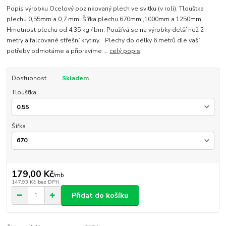
Popis výrobku Ocelový pozinkovaný plech ve svitku (v roli). Tloušťka
plechu 0,55mm a 0,7 mm. Šířka plechu 670mm ,1000mm a 1250mm.
Hmotnost plechu od 4,35 kg / bm. Používá se na výrobky delší než 2
metry a falcované střešní krytiny. Plechy do délky 6 metrů dle vaší
potřeby odmotáme a připravíme ...
celý popis
Dostupnost
Skladem
Tloušťka
Šířka
179,00 Kč
/
mb
147,93 Kč
bez DPH
Přidat do košíku