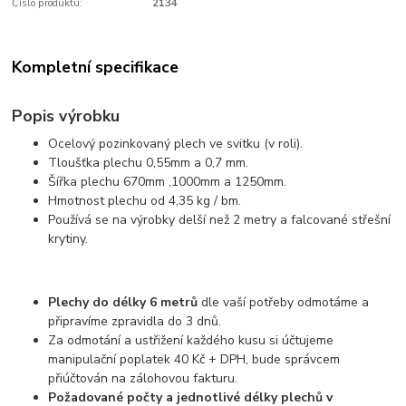
Číslo produktu:
2134
Kompletní specifikace
Popis výrobku
Ocelový pozinkovaný plech ve svitku (v roli).
Tloušťka plechu 0,55mm a 0,7 mm.
Šířka plechu 670mm ,1000mm a 1250mm.
Hmotnost plechu od 4,35 kg / bm.
Používá se na výrobky delší než 2 metry a falcované střešní
krytiny.
Plechy do délky 6 metrů
dle vaší potřeby odmotáme a
připravíme zpravidla do 3 dnů.
Za odmotání a ustřižení každého kusu si účtujeme
manipulační poplatek 40 Kč + DPH, bude správcem
přiúčtován na zálohovou fakturu.
Požadované počty a jednotlivé délky plechů v