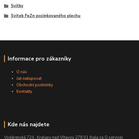
Svitky
Svitek FeZn pozinkovaného plechu
Informace pro zákazníky
O nás
Jak nakupovat
Obchodní podmínky
Kontakty
Kde nás najdete
Vodárenská 724 , Kralupy nad Vltavou 278 01 (hala za Q service)