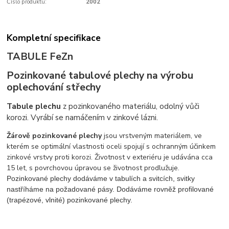
Číslo produktu:
2002
Kompletní specifikace
TABULE FeZn
Pozinkované tabulové plechy na výrobu
oplechování střechy
Tabule plechu
z pozinkovaného materiálu, odolný vůči
korozi. Vyrábí se namáčením v zinkové lázni.
Žárově pozinkované plechy
jsou vrstveným materiálem, ve
kterém se optimální vlastnosti oceli spojují s ochranným účinkem
zinkové vrstvy proti korozi. Životnost v exteriéru je udávána cca
15 let, s povrchovou úpravou se životnost prodlužuje.
Pozinkované plechy dodáváme v tabulích a svitcích, svitky
nastříháme na požadované pásy. Dodáváme rovněž profilované
(trapézové, vlnité) pozinkované plechy.