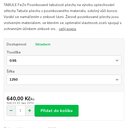
TABULE FeZn Pozinkované tabulové plechy na výrobu oplechování
střechy Tabule plechu z pozinkovaného materiálu, odolný vůči korozi.
Vyrábí se namáčením v zinkové lázni. Žárově pozinkované plechy jsou
vrstveným materiálem, ve kterém se optimální vlastnosti oceli spojují s
ochranným účinkem zinkové vrs...
celý popis
Dostupnost
Skladem
Tloušťka
Šířka
640,00 Kč
/
ks
528,93 Kč
bez DPH
Přidat do košíku