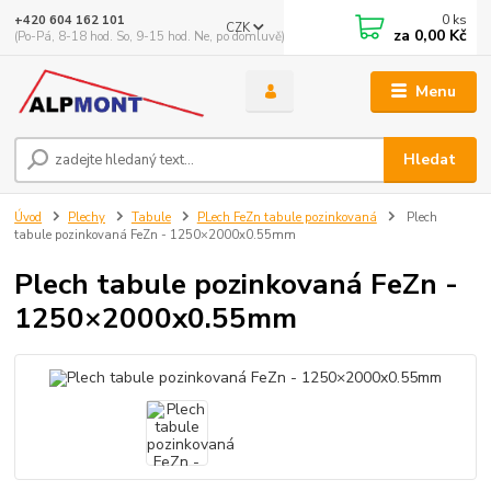
0
ks
+420 604 162 101
CZK
za
0,00 Kč
(Po-Pá, 8-18 hod. So, 9-15 hod. Ne, po domluvě)
Menu
Hledat
Úvod
Plechy
Tabule
PLech FeZn tabule pozinkovaná
Plech
tabule pozinkovaná FeZn - 1250×2000x0.55mm
Plech tabule pozinkovaná FeZn -
1250×2000x0.55mm