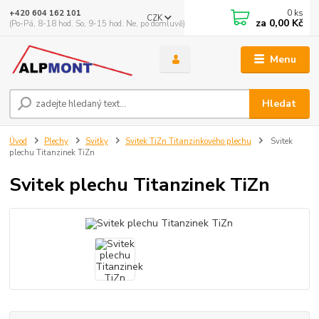
0
ks
+420 604 162 101
CZK
za
0,00 Kč
(Po-Pá, 8-18 hod. So, 9-15 hod. Ne, po domluvě)
Menu
Hledat
Úvod
Plechy
Svitky
Svitek TiZn Titanzinkového plechu
Svitek
plechu Titanzinek TiZn
Svitek plechu Titanzinek TiZn