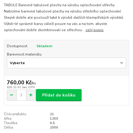
TABULE Barevné tabulové plechy na výrobu oplechování střechy
Nabízíme barevné tabulové plechy na výrobu střešního oplechování.
Stejně dobře ale poslouží také k výrobě dalších klempířských výrobků.
Výběr té správné barvy záleží pouze na vás a na tom, abyste
oplechování dobře zkombinovali se střechou...
celý popis
Dostupnost
Skladem
Barevnost materiálu
760,00 Kč
/
ks
628,10 Kč
bez DPH
Přidat do košíku
Číslo produktu:
21
šířka:
1250
Tloušťka:
0,5
Délka:
2000