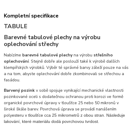
Kompletní specifikace
TABULE
Barevné tabulové plechy na výrobu
oplechování střechy
Nabízíme
barevné tabulové plechy
na výrobu
střešního
oplechování
. Stejně dobře ale poslouží také k výrobě dalších
klempířských výrobků. Výběr té správné barvy záleží pouze na vás
a na tom, abyste oplechování dobře zkombinovali se střechou a
fasádou.
Barvený pozink
v sobě spojuje vynikající mechanické vlastnosti
pozinkované oceli s dodatečnou ochranou proti korozi ve formě
organické povrchové úpravy v tloušťce 25 nebo 50 mikronů v
široké škále barev. Povrchová úprava se provádí nanášením
poly
esteru v tloušťce cca 25 mikrometrů z obou stran. Následuje
lakování, které materiálu dodá povrchovou tvrdost.