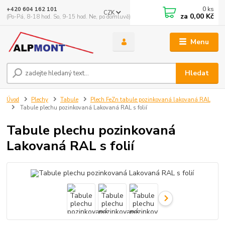
0
ks
+420 604 162 101
CZK
za
0,00 Kč
(Po-Pá, 8-18 hod. So, 9-15 hod. Ne, po domluvě)
Menu
Hledat
Úvod
Plechy
Tabule
Plech FeZn tabule pozinkovaná lakovaná RAL
Tabule plechu pozinkovaná Lakovaná RAL s folií
Tabule plechu pozinkovaná
Lakovaná RAL s folií