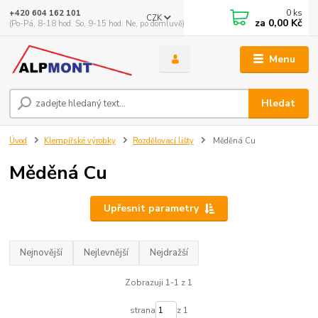
0
ks
+420 604 162 101
CZK
za
0,00 Kč
(Po-Pá, 8-18 hod. So, 9-15 hod. Ne, po domluvě)
Menu
Hledat
Úvod
Klempířské výrobky
Rozdělovací lišty
Měděná Cu
Měděná Cu
Upřesnit parametry
Nejnovější
Nejlevnější
Nejdražší
Zobrazuji 1-1 z 1
strana
z 1