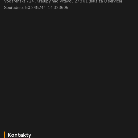
Vodárenská 724 , Kralupy nad Vltavou 278 01 (hala za Q service)
Souřadnice 50.248244 14.323605
Kontakty