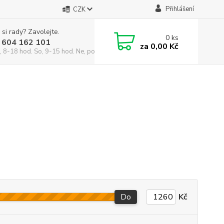
Přihlášení
CZK
 si rady? Zavolejte.
0
ks
 604 162 101
za
0,00 Kč
, 8-18 hod. So, 9-15 hod. Ne, po domluvě)
Do
Kč