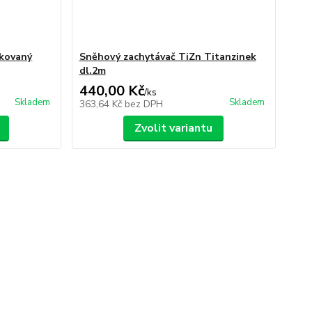
akovaný
Sněhový zachytávač TiZn Titanzinek
dl.2m
440,00 Kč
/
ks
Skladem
Skladem
363,64 Kč
bez DPH
Zvolit variantu