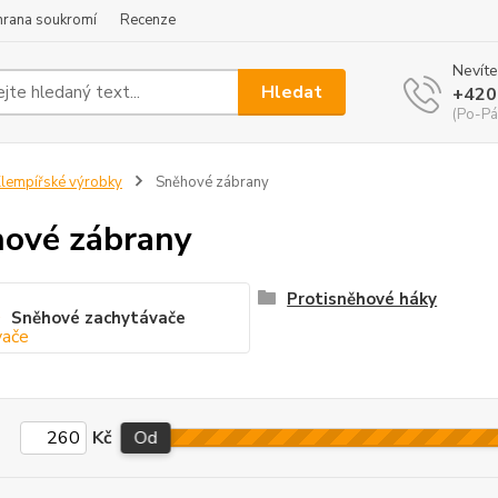
hrana soukromí
Recenze
Nevíte
Hledat
+420
(Po-Pá
lempířské výrobky
Sněhové zábrany
ové zábrany
Protisněhové háky
Sněhové zachytávače
Kč
Od