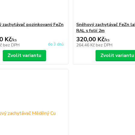
 zachytávač pozinkovaný FeZn
Sněhový zachytávač FeZn l
RAL s folií 2m
0 Kč
320,00 Kč
/
ks
/
ks
do 3 dnů
Kč
bez DPH
264,46 Kč
bez DPH
Zvolit variantu
Zvolit variantu