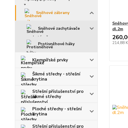
Sněhové zábrany
Sněhový
Sněhové zachytávače
dl.2m
260,0
214,88 
Protisněhové háky
Klempířské prvky
Šikmé střechy - střešní
krytina
Střešní příslušenství pro
šikmé střechy
Ploché střechy - střešní
krytina
Střešní příslušenství pro