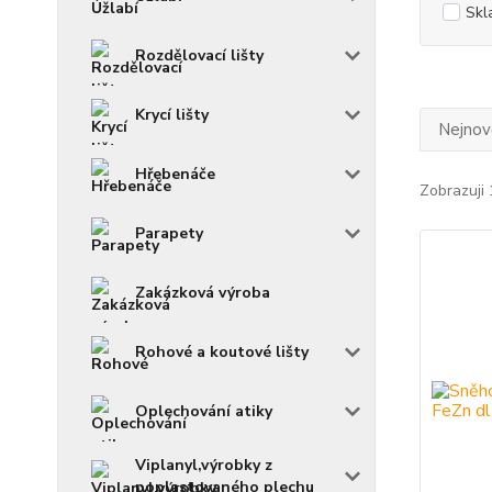
Skl
Rozdělovací lišty
Krycí lišty
Nejnově
Hřebenáče
Zobrazuji 
Parapety
Zakázková výroba
Rohové a koutové lišty
Oplechování atiky
Viplanyl,výrobky z
poplastovaného plechu