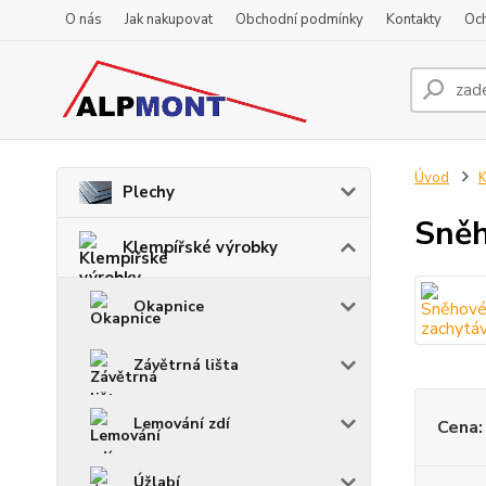
O nás
Jak nakupovat
Obchodní podmínky
Kontakty
Oc
Úvod
K
Plechy
Sněh
Klempířské výrobky
Okapnice
Závětrná lišta
Lemování zdí
Cena:
Úžlabí