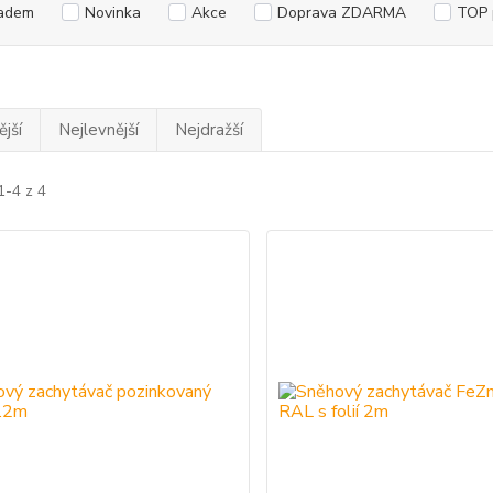
adem
Novinka
Akce
Doprava ZDARMA
TOP 
jší
Nejlevnější
Nejdražší
1-4 z 4