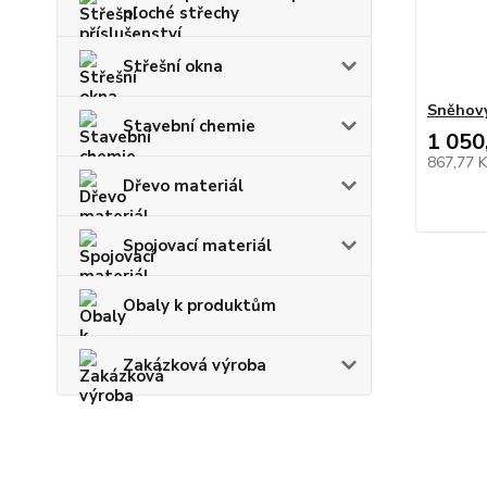
ploché střechy
Střešní okna
Sněhový
Stavební chemie
1 050
867,77 
Dřevo materiál
Spojovací materiál
Obaly k produktům
Zakázková výroba