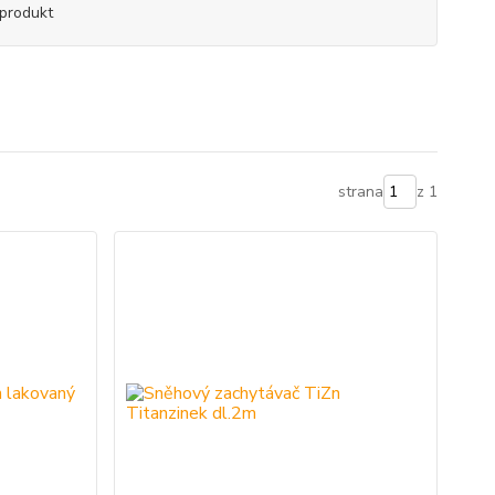
produkt
strana
z 1