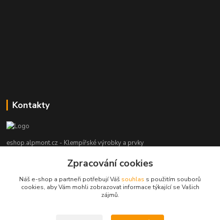
Kontakty
eshop.alpmont.cz - Klempířské výrobky a prvky
Zpracování cookies
Josef Bartoš
+420 604 162 101
Náš e-shop a partneři potřebují Váš
souhlas
s použitím souborů
(Po-Pá, 8-18 hod. So, 9-15 hod. Ne, po domluvě)
cookies, aby Vám mohli zobrazovat informace týkající se Vašich
zájmů.
info@alpmont.cz