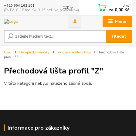
0
ks
+420 604 162 101
CZK
za
0,00 Kč
(Po-Pá, 8-18 hod. So, 9-15 hod. Ne, po domluvě)
Menu
Hledat
Úvod
Klempířské výrobky
Rohové a koutové lišty
Přechodová lišta
profil "Z"
Přechodová lišta profil "Z"
V této kategorii nebylo nalezeno žádné zboží.
Informace pro zákazníky