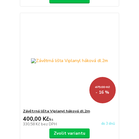
475,00 Kč
- 16 %
Závětrná lišta Viplanyl háková dl.2m
400,00 Kč
/
ks
do 3 dnů
330,58 Kč
bez DPH
Zvolit variantu