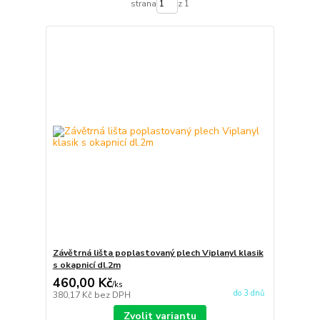
strana
z 1
Závětrná lišta poplastovaný plech Viplanyl klasik
s okapnicí dl.2m
460,00 Kč
/
ks
do 3 dnů
380,17 Kč
bez DPH
Zvolit variantu