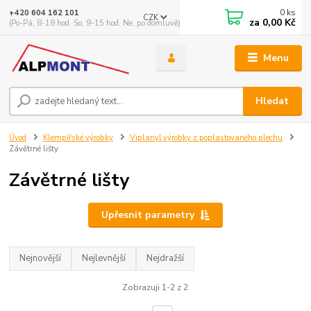
0
ks
+420 604 162 101
CZK
za
0,00 Kč
(Po-Pá, 8-18 hod. So, 9-15 hod. Ne, po domluvě)
Menu
Hledat
Úvod
Klempířské výrobky
Viplanyl,výrobky z poplastovaného plechu
Závětrné lišty
Závětrné lišty
Upřesnit parametry
Nejnovější
Nejlevnější
Nejdražší
Zobrazuji 1-2 z 2