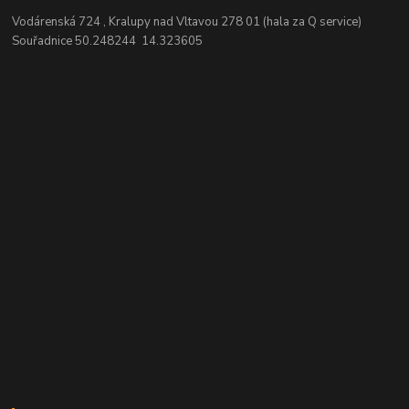
Vodárenská 724 , Kralupy nad Vltavou 278 01 (hala za Q service)
Souřadnice 50.248244 14.323605