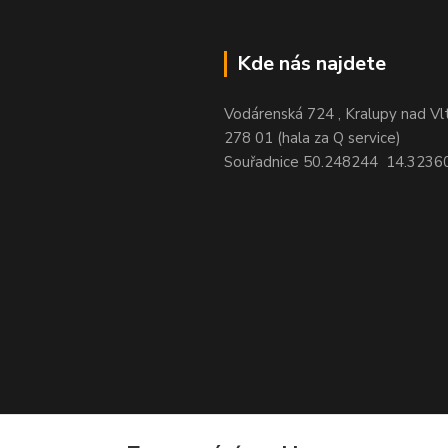
Kde nás najdete
Vodárenská 724 , Kralupy nad Vl
278 01 (hala za Q service)
Souřadnice 50.248244 14.3236