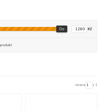
Do
Kč
produkt
strana
z 1