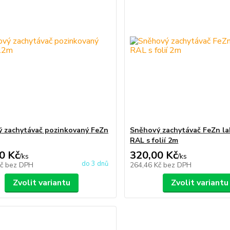
 zachytávač pozinkovaný FeZn
Sněhový zachytávač FeZn l
RAL s folií 2m
0 Kč
320,00 Kč
/
ks
/
ks
do 3 dnů
Kč
bez DPH
264,46 Kč
bez DPH
Zvolit variantu
Zvolit variantu