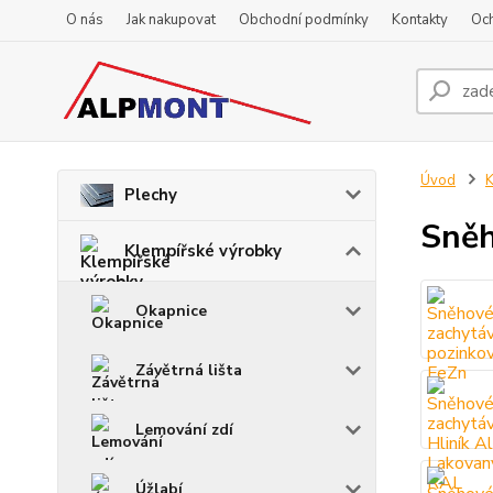
O nás
Jak nakupovat
Obchodní podmínky
Kontakty
Oc
Úvod
K
Plechy
Sněh
Klempířské výrobky
Okapnice
Závětrná lišta
Lemování zdí
Úžlabí