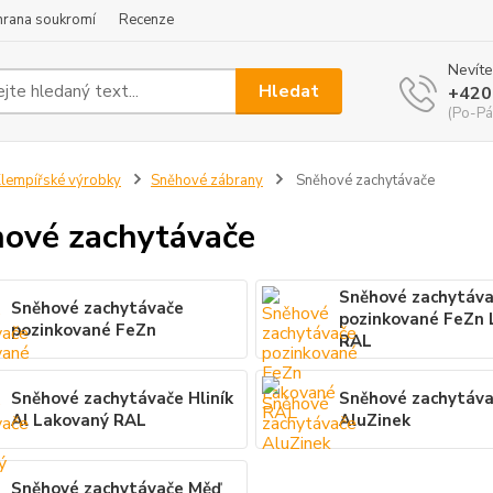
hrana soukromí
Recenze
Nevíte
Hledat
+420
(Po-Pá
lempířské výrobky
Sněhové zábrany
Sněhové zachytávače
ové zachytávače
Sněhové zachytáv
Sněhové zachytávače
pozinkované FeZn
pozinkované FeZn
RAL
Sněhové zachytávače Hliník
Sněhové zachytáv
Al Lakovaný RAL
AluZinek
Sněhové zachytávače Měď