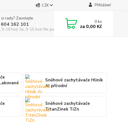
Přihlášení
CZK
 si rady? Zavolejte.
0
ks
 604 162 101
za
0,00 Kč
, 8-18 hod. So, 9-15 hod. Ne, po domluvě)
ače
Sněhové zachytávače Hliník
 Lakované
Al přírodní
ače
Sněhové zachytávače
TitanZinek TiZn