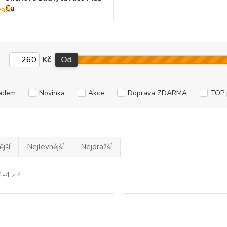
Cu
Kč
Od
adem
Novinka
Akce
Doprava ZDARMA
TOP 
jší
Nejlevnější
Nejdražší
1-4 z 4