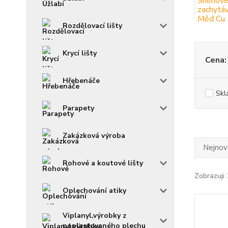
Rozdělovací lišty
Krycí lišty
Cena:
Hřebenáče
Skl
Parapety
Zakázková výroba
Nejnově
Rohové a koutové lišty
Zobrazuji 
Oplechování atiky
Viplanyl,výrobky z
poplastovaného plechu