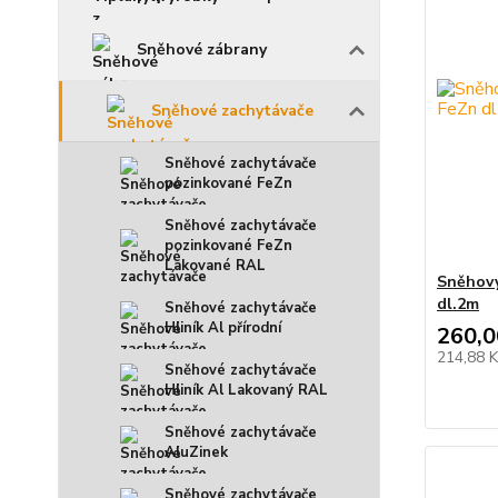
Sněhové zábrany
Sněhové zachytávače
Sněhové zachytávače
pozinkované FeZn
Sněhové zachytávače
pozinkované FeZn
Lakované RAL
Sněhový
dl.2m
Sněhové zachytávače
Hliník Al přírodní
260,0
214,88 
Sněhové zachytávače
Hliník Al Lakovaný RAL
Sněhové zachytávače
AluZinek
Sněhové zachytávače