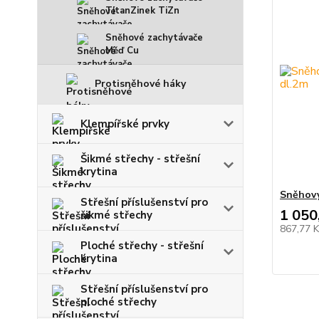
TitanZinek TiZn
Sněhové zachytávače
Měď Cu
Protisněhové háky
Klempířské prvky
Šikmé střechy - střešní
krytina
Sněhový
Střešní příslušenství pro
1 050
šikmé střechy
867,77 
Ploché střechy - střešní
krytina
Střešní příslušenství pro
ploché střechy