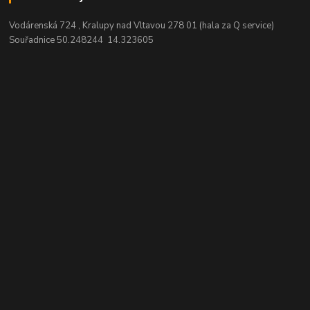
Vodárenská 724 , Kralupy nad Vltavou 278 01 (hala za Q service)
Souřadnice 50.248244 14.323605