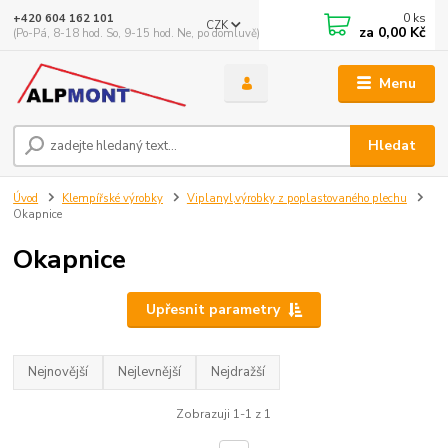
0
ks
+420 604 162 101
CZK
za
0,00 Kč
(Po-Pá, 8-18 hod. So, 9-15 hod. Ne, po domluvě)
Menu
Hledat
Úvod
Klempířské výrobky
Viplanyl,výrobky z poplastovaného plechu
Okapnice
Okapnice
Upřesnit parametry
Nejnovější
Nejlevnější
Nejdražší
Zobrazuji 1-1 z 1