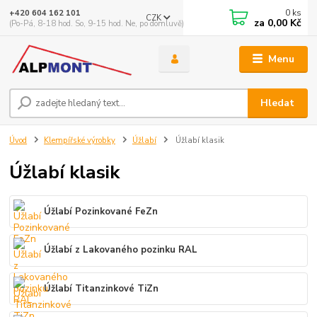
0
ks
+420 604 162 101
CZK
za
0,00 Kč
(Po-Pá, 8-18 hod. So, 9-15 hod. Ne, po domluvě)
Menu
Hledat
Úvod
Klempířské výrobky
Úžlabí
Úžlabí klasik
Úžlabí klasik
Úžlabí Pozinkované FeZn
Úžlabí z Lakovaného pozinku RAL
Úžlabí Titanzinkové TiZn