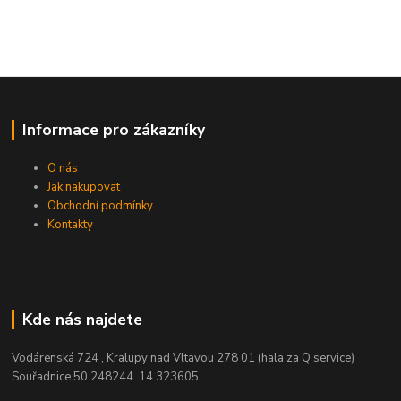
Informace pro zákazníky
O nás
Jak nakupovat
Obchodní podmínky
Kontakty
Kde nás najdete
Vodárenská 724 , Kralupy nad Vltavou 278 01 (hala za Q service)
Souřadnice 50.248244 14.323605