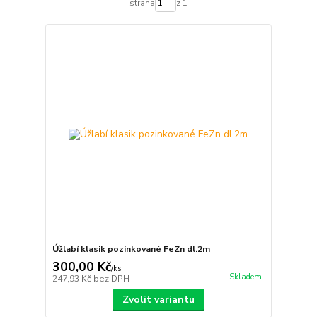
strana
z 1
Úžlabí klasik pozinkované FeZn dl.2m
300,00 Kč
/
ks
Skladem
247,93 Kč
bez DPH
Zvolit variantu