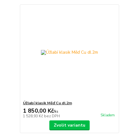
Úžlabí klasik Měď Cu dl.2m
1 850,00 Kč
/
ks
Skladem
1 528,93 Kč
bez DPH
Zvolit variantu