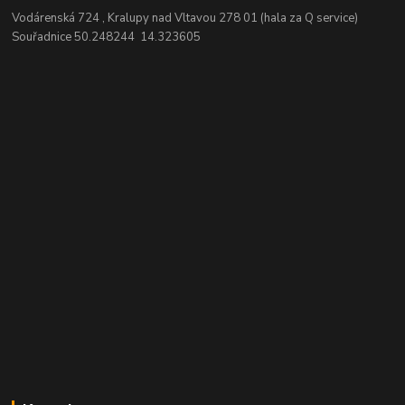
Vodárenská 724 , Kralupy nad Vltavou 278 01 (hala za Q service)
Souřadnice 50.248244 14.323605