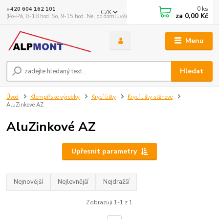
0
ks
+420 604 162 101
CZK
za
0,00 Kč
(Po-Pá, 8-18 hod. So, 9-15 hod. Ne, po domluvě)
Menu
Hledat
Úvod
Klempířské výrobky
Krycí lišty
Krycí lišty stěnové
AluZinkové AZ
AluZinkové AZ
Upřesnit parametry
Nejnovější
Nejlevnější
Nejdražší
Zobrazuji 1-1 z 1