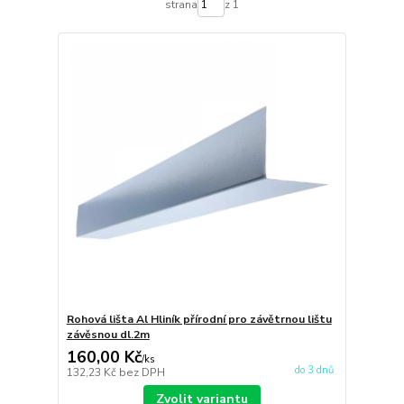
strana
z 1
Rohová lišta Al Hliník přírodní pro závětrnou lištu
závěsnou dl.2m
160,00 Kč
/
ks
do 3 dnů
132,23 Kč
bez DPH
Zvolit variantu