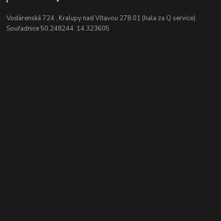
Vodárenská 724 , Kralupy nad Vltavou 278 01 (hala za Q service)
Souřadnice 50.248244 14.323605