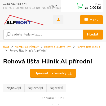
0
ks
+420 604 162 101
CZK
za
0,00 Kč
(Po-Pá, 8-18 hod. So, 9-15 hod. Ne, po domluvě)
Menu
Hledat
Úvod
Klempířské výrobky
Rohové a koutové lišty
Rohová lišta klasik
Rohová lišta Hliník Al přírodní
Rohová lišta Hliník Al přírodní
Upřesnit parametry
Nejnovější
Nejlevnější
Nejdražší
Zobrazuji 1-1 z 1