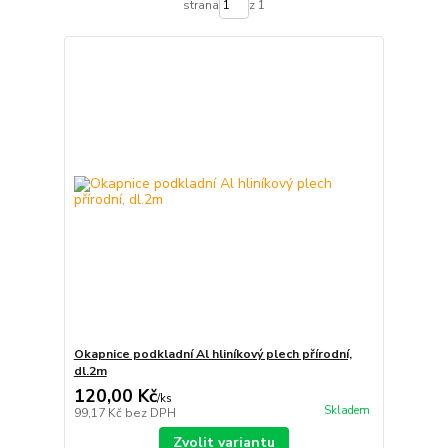
strana
z 1
Okapnice podkladní Al hliníkový plech přírodní,
dl.2m
120,00 Kč
/
ks
Skladem
99,17 Kč
bez DPH
Zvolit variantu