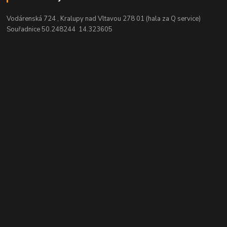
Vodárenská 724 , Kralupy nad Vltavou 278 01 (hala za Q service)
Souřadnice 50.248244 14.323605