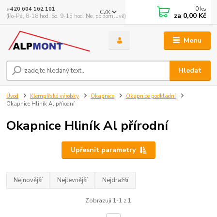
0
ks
+420 604 162 101
CZK
za
0,00 Kč
(Po-Pá, 8-18 hod. So, 9-15 hod. Ne, po domluvě)
Menu
Hledat
Úvod
Klempířské výrobky
Okapnice
Okapnice podkladní
Okapnice Hliník Al přírodní
Okapnice Hliník Al přírodní
Upřesnit parametry
Nejnovější
Nejlevnější
Nejdražší
Zobrazuji 1-1 z 1