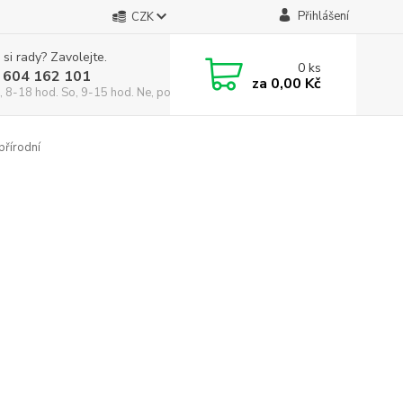
Přihlášení
CZK
 si rady? Zavolejte.
0
ks
 604 162 101
za
0,00 Kč
, 8-18 hod. So, 9-15 hod. Ne, po domluvě)
přírodní