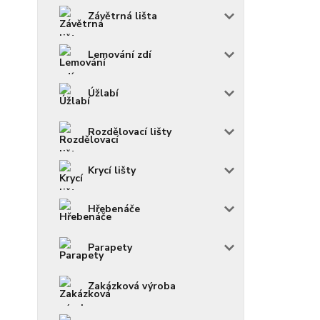
Závětrná lišta
Lemování zdí
Úžlabí
Rozdělovací lišty
Krycí lišty
Hřebenáče
Parapety
Zakázková výroba