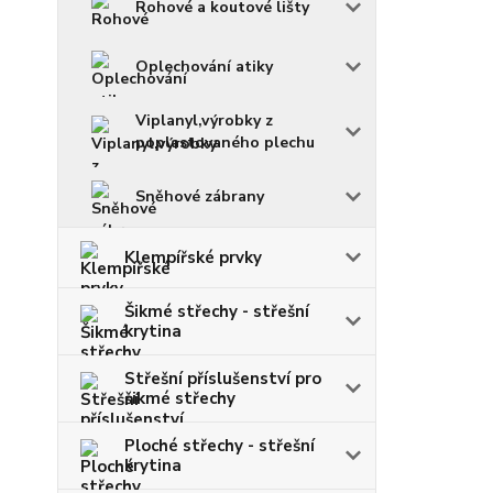
Rohové a koutové lišty
Oplechování atiky
Viplanyl,výrobky z
poplastovaného plechu
Sněhové zábrany
Klempířské prvky
Šikmé střechy - střešní
krytina
Střešní příslušenství pro
šikmé střechy
Ploché střechy - střešní
krytina