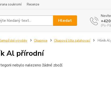
hrana soukromí
Recenze
Nevíte
Hledat
+420
(Po-Pá
lempířské výrobky
Okapnice
Okapová lišta zatahovací
Hliník Al 
ík Al přírodní
tegorii nebylo nalezeno žádné zboží.