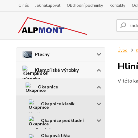
O nás
Jak nakupovat
Obchodní podmínky
Kontakty
Oc
Úvod
K
Plechy
Hlin
Klempířské výrobky
V této ka
Okapnice
Okapnice klasik
Okapnice podkladní
Okapová lišta