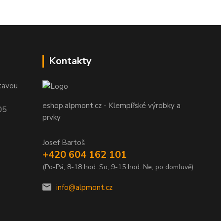
Kontakty
tavou
eshop.alpmont.cz - Klempířské výrobky a
05
prvky
Josef Bartoš
+420 604 162 101
(Po-Pá, 8-18 hod. So, 9-15 hod. Ne, po domluvě)
info@alpmont.cz