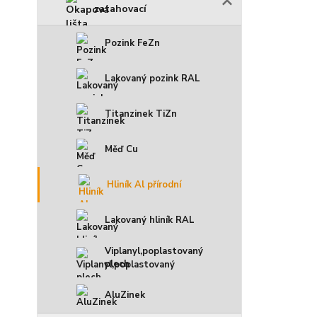
zatahovací
Pozink FeZn
Lakovaný pozink RAL
Titanzinek TiZn
Měď Cu
Hliník Al přírodní
Lakovaný hliník RAL
Viplanyl,poplastovaný
plech
AluZinek