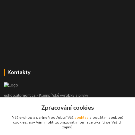
Kontakty
eshop.alpmont.cz - Klempířské výrobky a prvky
Zpracování cookies
Josef Bartoš
+420 604 162 101
Náš e-shop a partneři potřebují Váš
souhlas
s použitím souborů
(Po-Pá, 8-18 hod. So, 9-15 hod. Ne, po domluvě)
cookies, aby Vám mohli zobrazovat informace týkající se Vašich
zájmů.
info@alpmont.cz