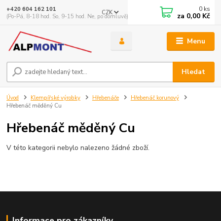
0
ks
+420 604 162 101
CZK
za
0,00 Kč
(Po-Pá, 8-18 hod. So, 9-15 hod. Ne, po domluvě)
Menu
Hledat
Úvod
Klempířské výrobky
Hřebenáče
Hřebenáč korunový
Hřebenáč měděný Cu
Hřebenáč měděný Cu
V této kategorii nebylo nalezeno žádné zboží.
Informace pro zákazníky