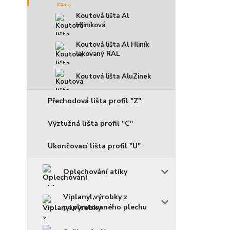
Koutová lišta Al
Hliníková
Koutová lišta Al Hliník
lakovaný RAL
Koutová lišta AluZinek
Přechodová lišta profil "Z"
Výztužná lišta profil "C"
Ukončovací lišta profil "U"
Oplechování atiky
Viplanyl,výrobky z
poplastovaného plechu