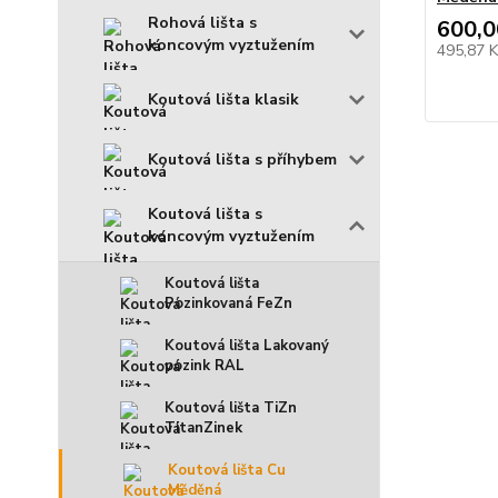
Rohová lišta s
600,0
koncovým vyztužením
495,87 
Koutová lišta klasik
Koutová lišta s příhybem
Koutová lišta s
koncovým vyztužením
Koutová lišta
Pozinkovaná FeZn
Koutová lišta Lakovaný
pozink RAL
Koutová lišta TiZn
TitanZinek
Koutová lišta Cu
Měděná