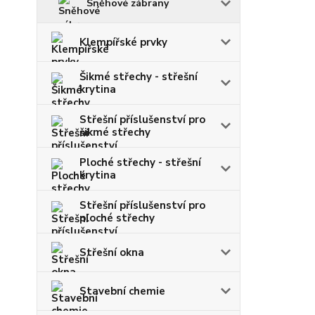
Sněhové zábrany
Klempířské prvky
Šikmé střechy - střešní
krytina
Střešní příslušenství pro
šikmé střechy
Ploché střechy - střešní
krytina
Střešní příslušenství pro
ploché střechy
Střešní okna
Stavební chemie