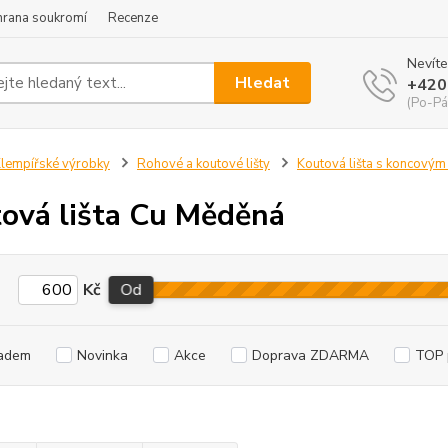
hrana soukromí
Recenze
Nevíte
Hledat
+420
(Po-Pá
lempířské výrobky
Rohové a koutové lišty
Koutová lišta s koncovým
ová lišta Cu Měděná
Kč
Od
adem
Novinka
Akce
Doprava ZDARMA
TOP 