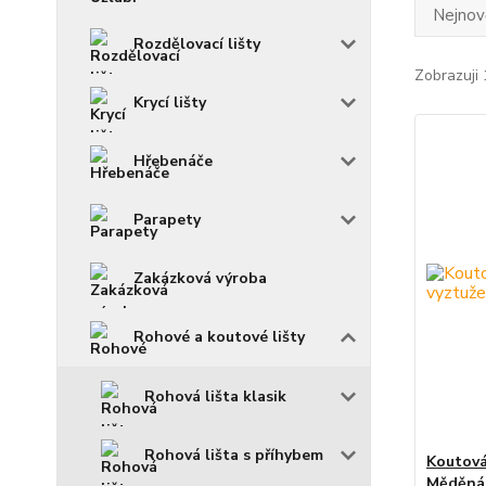
Nejnově
Rozdělovací lišty
Zobrazuji 
Krycí lišty
Hřebenáče
Parapety
Zakázková výroba
Rohové a koutové lišty
Rohová lišta klasik
Rohová lišta s příhybem
Koutová
Měděná