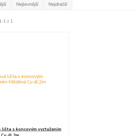
jší
Nejlevnější
Nejdražší
1-1 z 1
 lišta s koncovým vyztužením
 Cu dl.2m