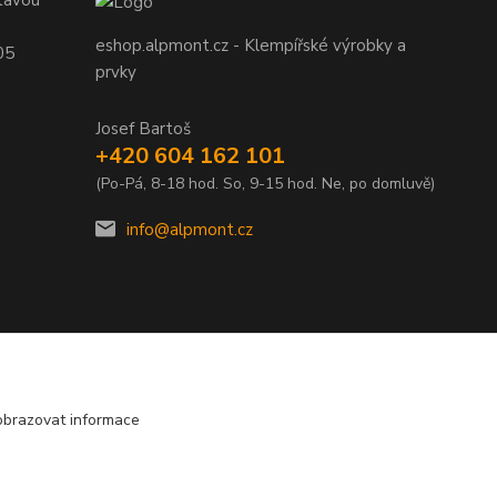
tavou
eshop.alpmont.cz - Klempířské výrobky a
05
prvky
Josef Bartoš
+420 604 162 101
(Po-Pá, 8-18 hod. So, 9-15 hod. Ne, po domluvě)
info@alpmont.cz
obrazovat informace