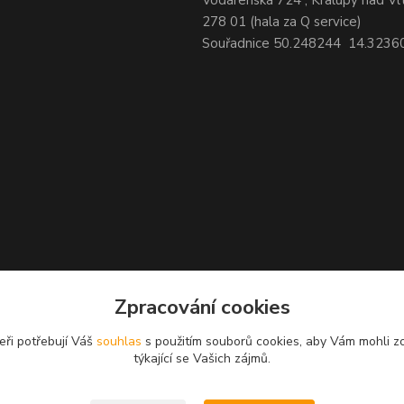
Vodárenská 724 , Kralupy nad Vl
278 01 (hala za Q service)
Souřadnice 50.248244 14.3236
Zpracování cookies
eři potřebují Váš
souhlas
s použitím souborů cookies, aby Vám mohli z
týkající se Vašich zájmů.