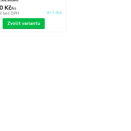
0 Kč
/
ks
do 3 dnů
Kč
bez DPH
Zvolit variantu