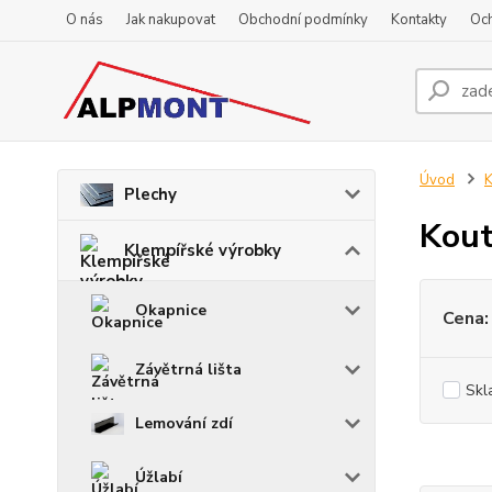
O nás
Jak nakupovat
Obchodní podmínky
Kontakty
Oc
Úvod
K
Plechy
Kout
Klempířské výrobky
Okapnice
Cena:
Závětrná lišta
Skl
Lemování zdí
Úžlabí