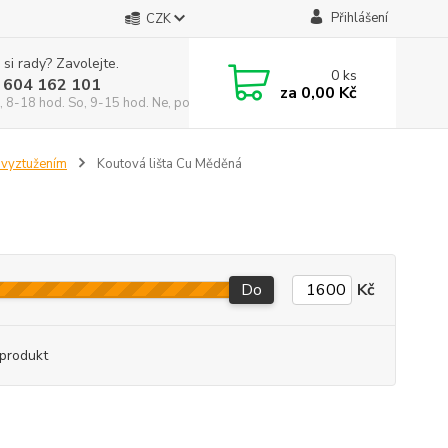
Přihlášení
CZK
 si rady? Zavolejte.
0
ks
 604 162 101
za
0,00 Kč
, 8-18 hod. So, 9-15 hod. Ne, po domluvě)
 vyztužením
Koutová lišta Cu Měděná
Do
Kč
produkt