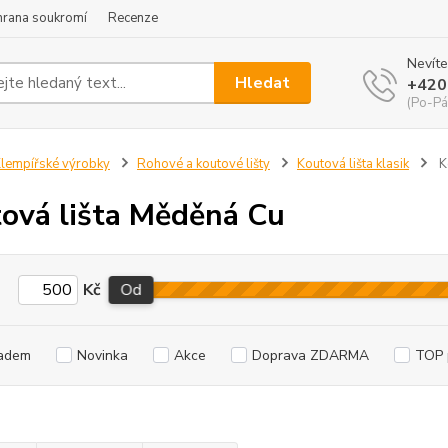
hrana soukromí
Recenze
Nevíte
Hledat
+420
(Po-Pá
lempířské výrobky
Rohové a koutové lišty
Koutová lišta klasik
K
ová lišta Měděná Cu
Kč
Od
adem
Novinka
Akce
Doprava ZDARMA
TOP 