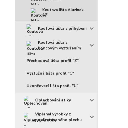
Koutová lišta Aluzinek
AZ
Koutová lišta s příhybem
Koutová lišta s
koncovým vyztužením
Přechodová lišta profil "Z"
Výztužná lišta profil "C"
Ukončovací lišta profil "U"
Oplechování atiky
Viplanyl,výrobky z
poplastovaného plechu