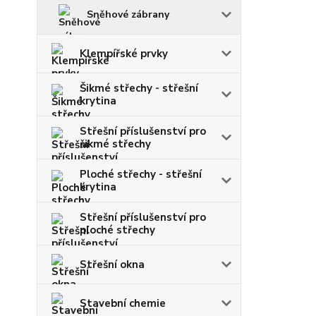
Sněhové zábrany
Klempířské prvky
Šikmé střechy - střešní
krytina
Střešní příslušenství pro
šikmé střechy
Ploché střechy - střešní
krytina
Střešní příslušenství pro
ploché střechy
Střešní okna
Stavební chemie