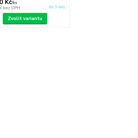
0 Kč
/
ks
do 3 dnů
Kč
bez DPH
Zvolit variantu