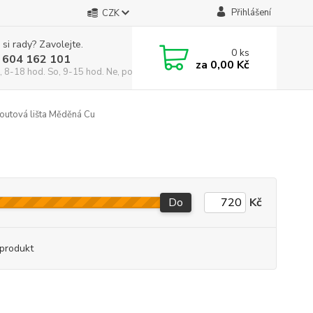
Přihlášení
CZK
 si rady? Zavolejte.
0
ks
 604 162 101
za
0,00 Kč
, 8-18 hod. So, 9-15 hod. Ne, po domluvě)
outová lišta Měděná Cu
Do
Kč
produkt