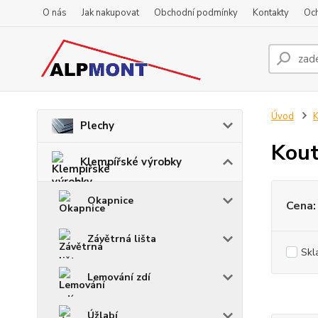
O nás
Jak nakupovat
Obchodní podmínky
Kontakty
Oc
Úvod
K
Plechy
Kout
Klempířské výrobky
Okapnice
Cena:
Závětrná lišta
Skl
Lemování zdí
Úžlabí