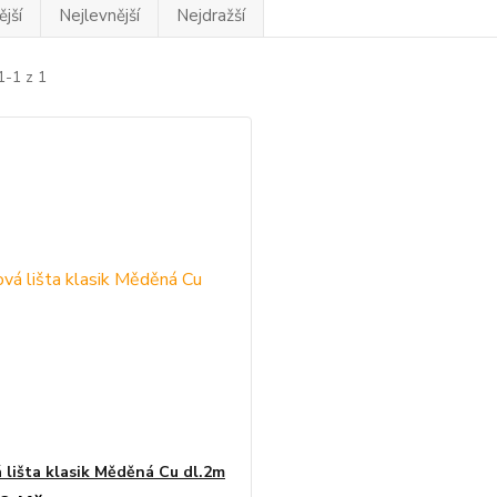
jší
Nejlevnější
Nejdražší
1-1 z 1
 lišta klasik Měděná Cu dl.2m