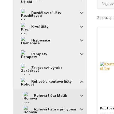
Nejnově
Rozdělovací lišty
Zobrazuji 
Krycí lišty
Hřebenáče
Parapety
Zakázková výroba
Rohové a koutové lišty
Rohová lišta klasik
Koutová
Rohová lišta s příhybem