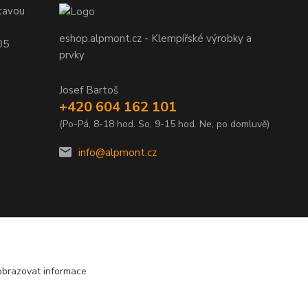
tavou
eshop.alpmont.cz - Klempířské výrobky a
05
prvky
Josef Bartoš
+420 604 162 101
(Po-Pá, 8-18 hod. So, 9-15 hod. Ne, po domluvě)
info@alpmont.cz
obrazovat informace