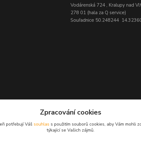
Vodárenská 724 , Kralupy nad Vl
278 01 (hala za Q service)
Souřadnice 50.248244 14.3236
Zpracování cookies
eři potřebují Váš
souhlas
s použitím souborů cookies, aby Vám mohli z
týkající se Vašich zájmů.