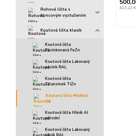
500,0
413,22 
Rohová lišta s
koncovým vyztužením
Koutová lišta klasik
Koutová lišta
Pozinkovaná FeZn
Koutová lišta Lakovaný
pozink RAL
Koutová lišta
Titanzinek TiZn
Koutová lišta Měděná
Cu
Koutová lišta Hliník Al
přírodní
Koutová lišta Lakovaný
hliník RAL