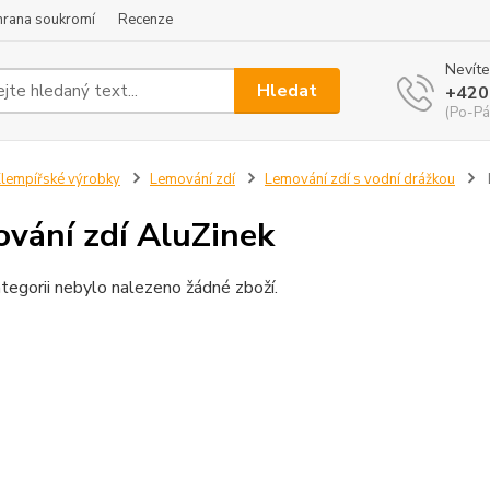
hrana soukromí
Recenze
Nevíte
Hledat
+420
(Po-Pá
lempířské výrobky
Lemování zdí
Lemování zdí s vodní drážkou
vání zdí AluZinek
tegorii nebylo nalezeno žádné zboží.