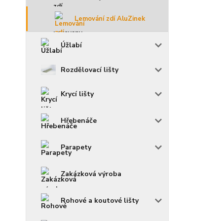
Lemování zdí AluZinek
Úžlabí
Rozdělovací lišty
Krycí lišty
Hřebenáče
Parapety
Zakázková výroba
Rohové a koutové lišty