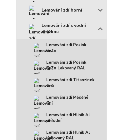
Lemování zdí horní
Lemování zdí s vodní
drážkou
Lemování zdí Pozink
FeZn
Lemování zdí Pozink
FeZn Lakovaný RAL
Lemování zdí Titanzinek
TiZn
Lemování zdí Měděné
Cu
Lemování zdí Hliník Al
přírodní
Lemování zdí Hliník Al
Lakovaný RAL