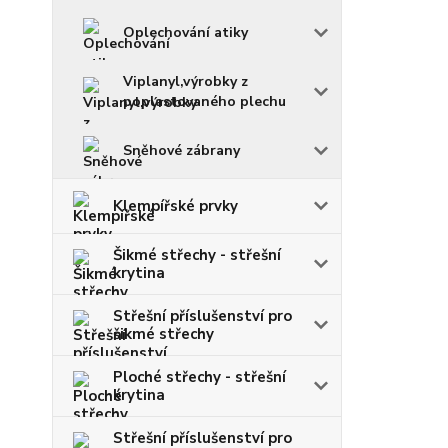
Oplechování atiky
Viplanyl,výrobky z
poplastovaného plechu
Sněhové zábrany
Klempířské prvky
Šikmé střechy - střešní
krytina
Střešní příslušenství pro
šikmé střechy
Ploché střechy - střešní
krytina
Střešní příslušenství pro