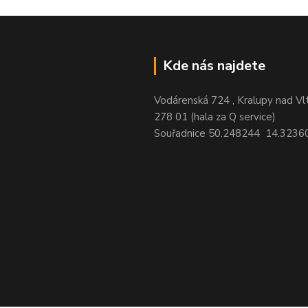
Kde nás najdete
Vodárenská 724 , Kralupy nad Vl
278 01 (hala za Q service)
Souřadnice 50.248244 14.3236