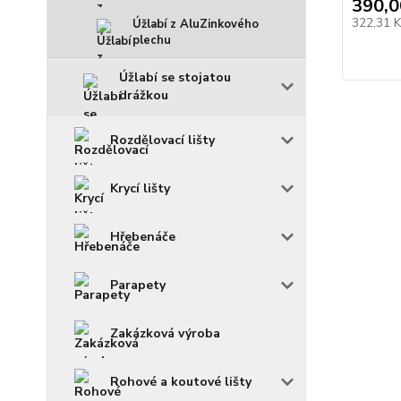
390,0
322,31 
Úžlabí z AluZinkového
plechu
Úžlabí se stojatou
drážkou
Rozdělovací lišty
Krycí lišty
Hřebenáče
Parapety
Zakázková výroba
Rohové a koutové lišty