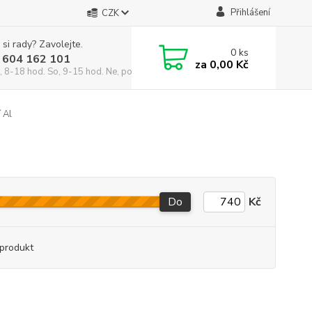
Přihlášení
CZK
 si rady? Zavolejte.
0
ks
 604 162 101
za
0,00 Kč
, 8-18 hod. So, 9-15 hod. Ne, po domluvě)
 Al
Do
Kč
produkt