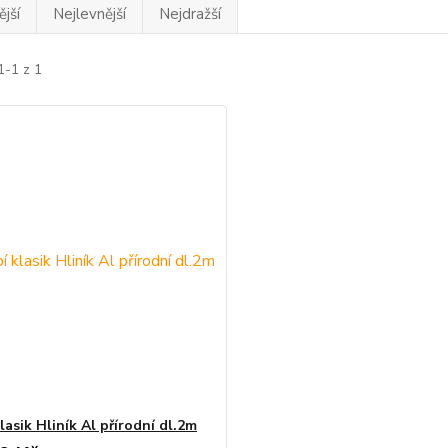
jší
Nejlevnější
Nejdražší
1-1 z 1
lasik Hliník Al přírodní dl.2m