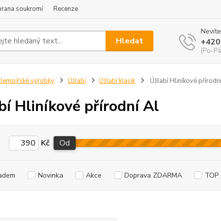
hrana soukromí
Recenze
Nevíte
Hledat
+420
(Po-Pá
lempířské výrobky
Úžlabí
Úžlabí klasik
Úžlabí Hliníkové přírodní
bí Hliníkové přírodní Al
Kč
Od
adem
Novinka
Akce
Doprava ZDARMA
TOP 