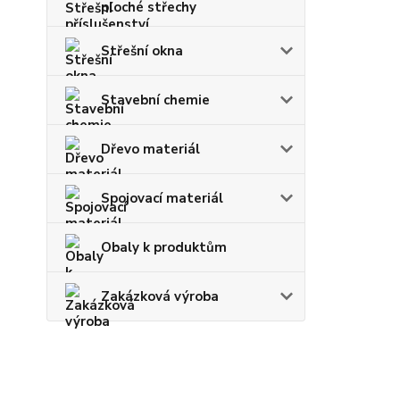
ploché střechy
Střešní okna
Stavební chemie
Dřevo materiál
Spojovací materiál
Obaly k produktům
Zakázková výroba