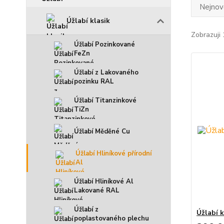
Nejnově
Úžlabí klasik
Zobrazuji 
Úžlabí Pozinkované
FeZn
Úžlabí z Lakovaného
pozinku RAL
Úžlabí Titanzinkové
TiZn
Úžlabí Měděné Cu
Úžlabí Hliníkové přírodní
Al
Úžlabí Hliníkové Al
Lakované RAL
Úžlabí z
Úžlabí k
poplastovaného plechu