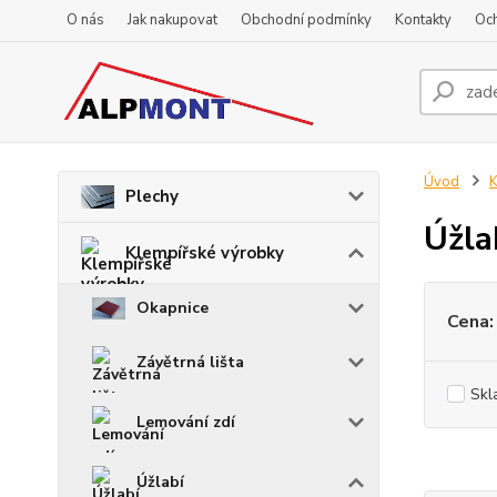
O nás
Jak nakupovat
Obchodní podmínky
Kontakty
Oc
Úvod
K
Plechy
Úžla
Klempířské výrobky
Okapnice
Cena:
Závětrná lišta
Skl
Lemování zdí
Úžlabí