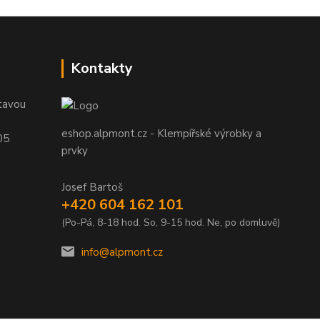
Kontakty
tavou
eshop.alpmont.cz - Klempířské výrobky a
05
prvky
Josef Bartoš
+420 604 162 101
(Po-Pá, 8-18 hod. So, 9-15 hod. Ne, po domluvě)
info@alpmont.cz